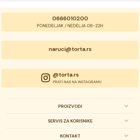
0666010200
PONEDELJAK / NEDELJA 08-22H
naruci@torta.rs
@torta.rs
PRATI NAS NA INSTAGRAMU
PROIZVODI
Dečije torte
SERVIS ZA KORISNIKE
Svadbene torte
Prijava na newsletter
KONTAKT