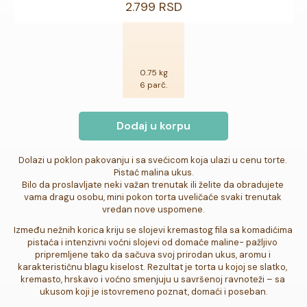
2.799 RSD
0.75 kg
6 parč.
Dodaj u korpu
Dolazi u poklon pakovanju i sa svećicom koja ulazi u cenu torte. 

Pistać malina ukus.

Bilo da proslavljate neki važan trenutak ili želite da obradujete 
vama dragu osobu, mini pokon torta uveličaće svaki trenutak 
vredan nove uspomene.
Između nežnih korica kriju se slojevi kremastog fila sa komadićima 
pistaća i intenzivni voćni slojevi od domaće maline- pažljivo 
pripremljene tako da sačuva svoj prirodan ukus, aromu i 
karakterističnu blagu kiselost. Rezultat je torta u kojoj se slatko, 
kremasto, hrskavo i voćno smenjuju u savršenoj ravnoteži – sa 
ukusom koji je istovremeno poznat, domaći i poseban.
