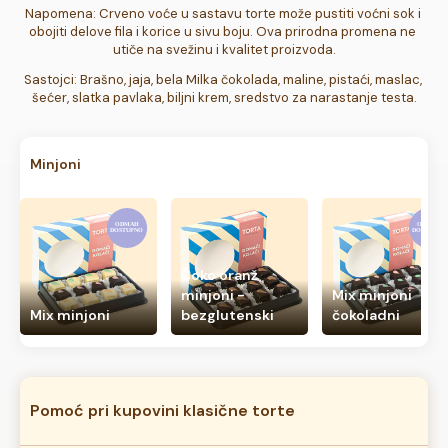
Napomena: Crveno voće u sastavu torte može pustiti voćni sok i 
obojiti delove fila i korice u sivu boju. Ova prirodna promena ne 
utiče na svežinu i kvalitet proizvoda.
Sastojci: Brašno, jaja, bela Milka čokolada, maline, pistaći, maslac, 
šećer, slatka pavlaka, biljni krem, sredstvo za narastanje testa.
Minjoni
Čoko oranž
minjoni -
Mix minjoni
Mix minjoni
bezglutenski
čokoladni
Pomoć pri kupovini klasične torte