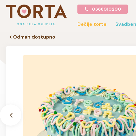
0666010200
Dečije torte
Svadben
Odmah dostupno