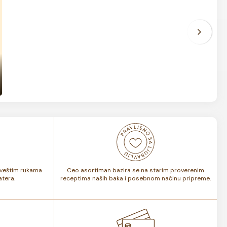
i veštim rukama
Ceo asortiman bazira se na starim proverenim
tera.
receptima naših baka i posebnom načinu pripreme.