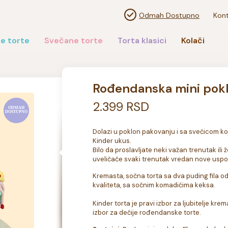
Odmah Dostupno
Kont
e torte
Svečane torte
Torta klasici
Kolači
Rođendanska mini pokl
2.399 RSD
Dolazi u poklon pakovanju i sa svećicom koja
Kinder ukus.

Bilo da proslavljate neki važan trenutak ili
uveličaće svaki trenutak vredan nove usp
Kremasta, sočna torta sa dva puding fila o
kvaliteta, sa sočnim komadićima keksa.

Kinder torta je pravi izbor za ljubitelje krem
izbor za dečije rođendanske torte.