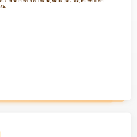
bela i crna mlečna čokolada, slatka pavlaka, mlečni krem, 
ta, .