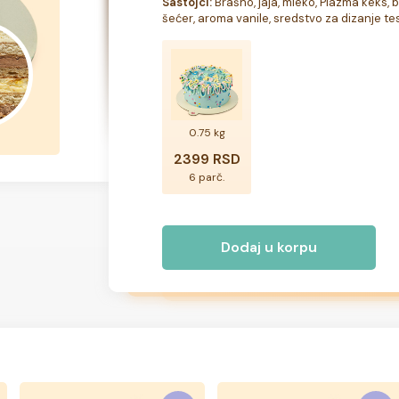
Sastojci:
 Brašno, jaja, mleko, Plazma keks, 
šećer, aroma vanile, sredstvo za dizanje tes
0.75 kg
2399 RSD
6 parč.
Dodaj u korpu