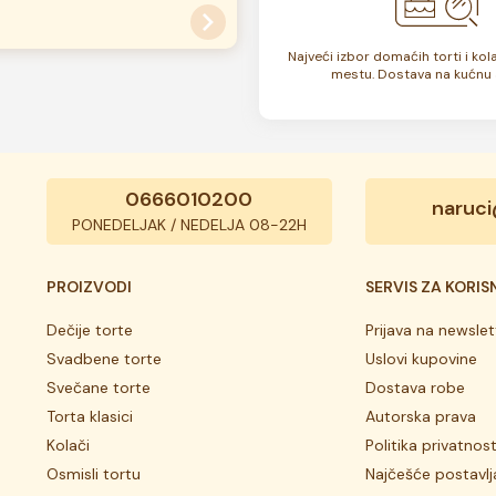
Najveći izbor domaćih torti i ko
su zamrznute. U zavisnosti od
mestu. Dostava na kućnu 
 7 do 10 dana. Rok trajanja je
0666010200
naruci
PONEDELJAK / NEDELJA 08-22H
PROIZVODI
SERVIS ZA KORIS
Dečije torte
Prijava na newslet
Svadbene torte
Uslovi kupovine
Svečane torte
Dostava robe
Torta klasici
Autorska prava
Kolači
Politika privatnost
Osmisli tortu
Najčešće postavlj