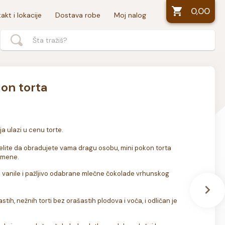
0,00
akt i lokacije
Dostava robe
Moj nalog
on torta
 ulazi u cenu torte. 

 želite da obradujete vama dragu osobu, mini pokon torta 
omene.
d vanile i pažljivo odabrane mlečne čokolade vrhunskog 
astih, nežnih torti bez orašastih plodova i voća, i odličan je 