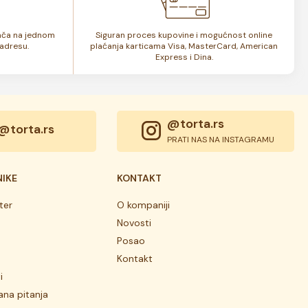
lača na jednom
Siguran proces kupovine i mogućnost online
adresu.
plaćanja karticama Visa, MasterCard, American
Express i Dina.
@torta.rs
@torta.rs
PRATI NAS NA INSTAGRAMU
NIKE
KONTAKT
ter
O kompaniji
Novosti
Posao
Kontakt
i
ana pitanja