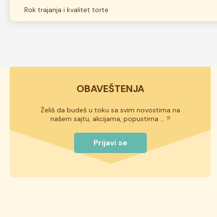
Svi delovi klasičnih torti su jestivi.
Rok trajanja i kvalitet torte
Naše torte izrađuju se od kvalitetnih domaćih sastojaka i ni
ukusa, da li sadrže voće ili ne, rok trajanja torte može biti od
istaknut na deklaraciji torte.
OBAVEŠTENJA
Želiš da budeš u toku sa svim novostima na
našem sajtu, akcijama, popustima ... ?
Prijavi se