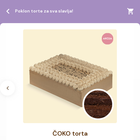
Poklon torte za sva slavlja!
ČOKO torta