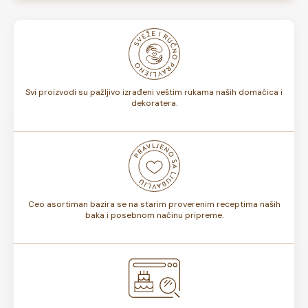
Naše torte izrađuju se od kvalitetnih domaćih sastojaka i
nisu zamrznute. U zavisnosti od ukusa, da li sadrže voće ili
ne, rok trajanja torte može biti od 7 do 10 dana. Rok
trajanja je istaknut na deklaraciji torte.
Svi proizvodi su pažljivo izrađeni veštim rukama naših domaćica i
dekoratera.
Ceo asortiman bazira se na starim proverenim receptima naših
baka i posebnom načinu pripreme.