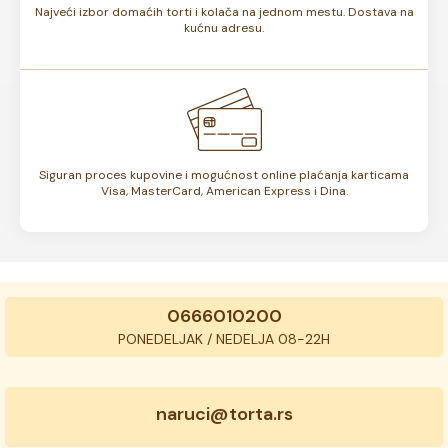
Najveći izbor domaćih torti i kolača na jednom mestu. Dostava na
kućnu adresu.
Siguran proces kupovine i mogućnost online plaćanja karticama
Visa, MasterCard, American Express i Dina.
0666010200
PONEDELJAK / NEDELJA 08-22H
naruci@torta.rs