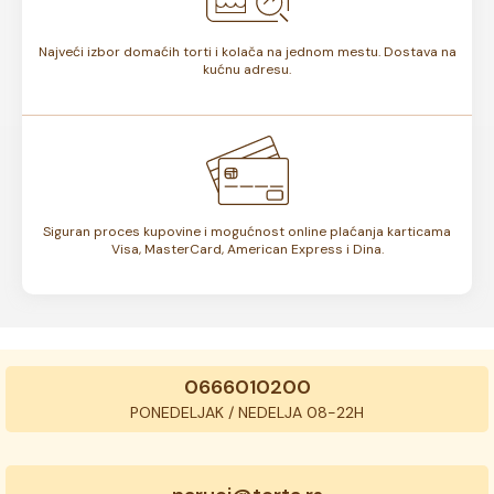
Najveći izbor domaćih torti i kolača na jednom mestu. Dostava na
kućnu adresu.
Siguran proces kupovine i mogućnost online plaćanja karticama
Visa, MasterCard, American Express i Dina.
0666010200
PONEDELJAK / NEDELJA 08-22H