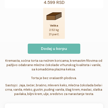
4.599 RSD
Velika
2.52 kg
21 parč.
Dodaj u korpu
Kremasta, sočna torta sa nežnim koricama, kremastim filovima od 
pažljivo odabrane mlečne čokolade vrhunskog kvaliteta i vanile, 
sa komadićima plazma keksa. 

Torta je bez orašastih plodova.
Sastojci: Jaja, šećer, brašno, mleveni keks, mlečna čokolada bela i 
crna, vanila
, 
mleko, gustin, puding vanila, šlag krem, maslac, slatka 
pavlaka, biljni krem, ulje, sredstvo za narastanje testa.