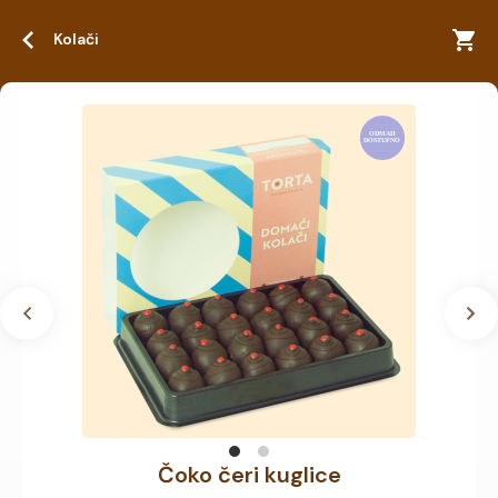
Kolači
Čoko čeri kuglice