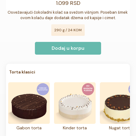
1.099 RSD
Osvežavajući čokoladni kolač sa svežom višnjom. Poseban šmek 
ovom kolaču daje dodatak džema od kajsije i cimet.
290 g / 24 KOM
Dodaj u korpu
Torta klasici
Gabon torta
Kinder torta
Nugat torta