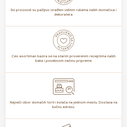
Svi proizvodi su pažljivo izrađeni veštim rukama naših domaćica i
dekoratera.
Ceo asortiman bazira se na starim proverenim receptima naših
baka i posebnom načinu pripreme.
Najveći izbor domaćih torti i kolača na jednom mestu. Dostava na
kućnu adresu.