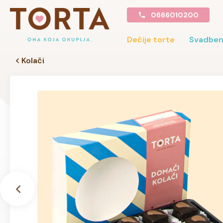
0666010200
Dečije torte
Svadben
Kolači