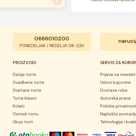
 u mešavinama.
motive na kolaču.Popsi,
ovara, možete ih uklopiti sa
.
0666010200
naruci
PONEDELJAK / NEDELJA 08-22H
PROIZVODI
SERVIS ZA KORIS
Dečije torte
Prijava na newslet
Svadbene torte
Uslovi kupovine
Svečane torte
Dostava robe
Torta klasici
Autorska prava
Kolači
Politika privatnost
Osmisli tortu
Najčešće postavlj
Ukusi torti
Tehnologija i kvali