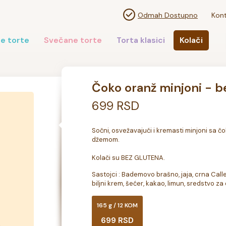
Odmah Dostupno
Kont
e torte
Svečane torte
Torta klasici
Kolači
Čoko oranž minjoni - b
699 RSD
Sočni, osvežavajući i kremasti minjoni sa 
džemom.

Kolači su BEZ GLUTENA.
Sastojci : Bademovo brašno, jaja, crna Call
biljni krem, šećer, kakao, limun, sredstvo za
165 g / 12 KOM
699 RSD