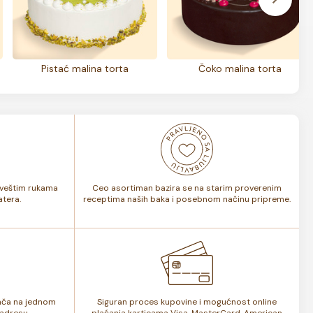
Pistać malina torta
Čoko malina torta
i veštim rukama
Ceo asortiman bazira se na starim proverenim
tera.
receptima naših baka i posebnom načinu pripreme.
lača na jednom
Siguran proces kupovine i mogućnost online
adresu.
plaćanja karticama Visa, MasterCard, American