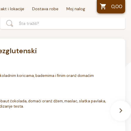
0,00
akt i lokacije
Dostava robe
Moj nalog
ezglutenski
čokoladnim koricama, bademima i finim oranž domaćim 
ebaut čokolada, domaći oranž džem, maslac, slatka pavlaka, 
 dizanje testa.