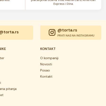
Express i Dina.
@torta.rs
@torta.rs
PRATI NAS NA INSTAGRAMU
NIKE
KONTAKT
ter
O kompaniji
Novosti
Posao
Kontakt
i
ana pitanja
tet