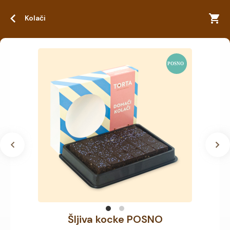
Kolači
Šljiva kocke POSNO