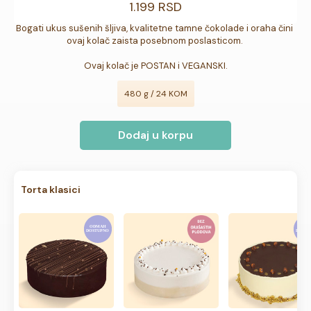
1.199 RSD
Bogati ukus sušenih šljiva, kvalitetne tamne čokolade i oraha čini 
ovaj kolač zaista posebnom poslasticom. 

Ovaj kolač je POSTAN i VEGANSKI.
480 g / 24 KOM
Dodaj u korpu
Torta klasici