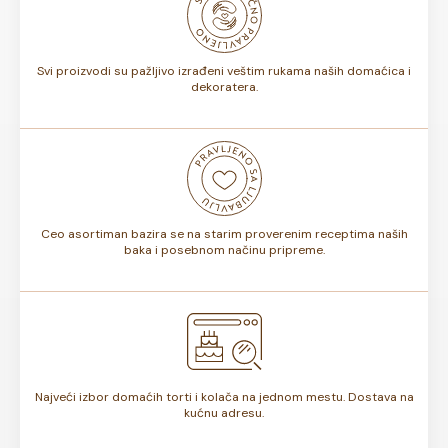
bojama na dečjoj torti ili osmisliti ceo slatki sto u istoj
nijansi.
Svi proizvodi su pažljivo izrađeni veštim rukama naših domaćica i
dekoratera.
Ceo asortiman bazira se na starim proverenim receptima naših
baka i posebnom načinu pripreme.
Najveći izbor domaćih torti i kolača na jednom mestu. Dostava na
kućnu adresu.