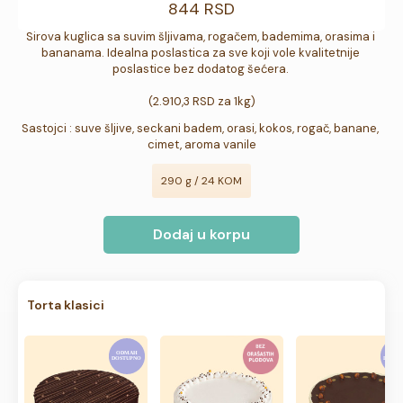
844 RSD
Sirova kuglica sa suvim šljivama, rogačem, bademima, orasima i 
bananama. Idealna poslastica za sve koji vole kvalitetnije 
poslastice bez dodatog šećera. 

(2.910,3 RSD za 1kg)
Sastojci : suve šljive, seckani badem, orasi, kokos, rogač, banane, 
cimet, aroma vanile
290 g / 24 KOM
Dodaj u korpu
Torta klasici