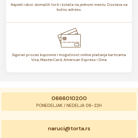
Najveći izbor domaćih torti i kolača na jednom mestu. Dostava na
kućnu adresu.
Siguran proces kupovine i mogućnost online plaćanja karticama
Visa, MasterCard, American Express i Dina.
0666010200
PONEDELJAK / NEDELJA 08-22H
naruci@torta.rs