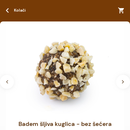
Kolači
Badem šljiva kuglica - bez šećera