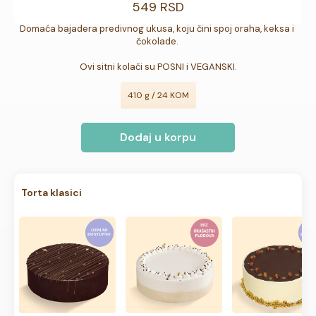
549 RSD
Domaća bajadera predivnog ukusa, koju čini spoj oraha, keksa i 
čokolade. 

Ovi sitni kolači su POSNI i VEGANSKI.
410 g / 24 KOM
Dodaj u korpu
Torta klasici