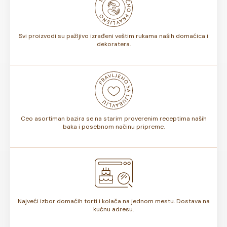
bojama na dečjoj torti ili osmisliti ceo slatki sto u istoj
nijansi.
Svi proizvodi su pažljivo izrađeni veštim rukama naših domaćica i
dekoratera.
Ceo asortiman bazira se na starim proverenim receptima naših
baka i posebnom načinu pripreme.
Najveći izbor domaćih torti i kolača na jednom mestu. Dostava na
kućnu adresu.