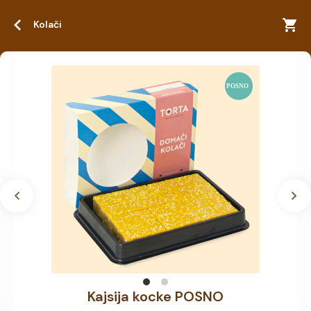
Kolači
Kajsija kocke POSNO