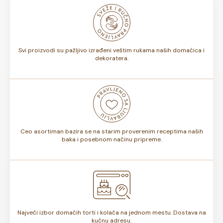
mogu biti u boji koja vama odgovara, možete ih uklopiti sa
bojama na dečjoj torti ili osmisliti ceo slatki sto u istoj
nijansi.
Svi proizvodi su pažljivo izrađeni veštim rukama naših domaćica i
dekoratera.
Ceo asortiman bazira se na starim proverenim receptima naših
baka i posebnom načinu pripreme.
Najveći izbor domaćih torti i kolača na jednom mestu. Dostava na
kućnu adresu.