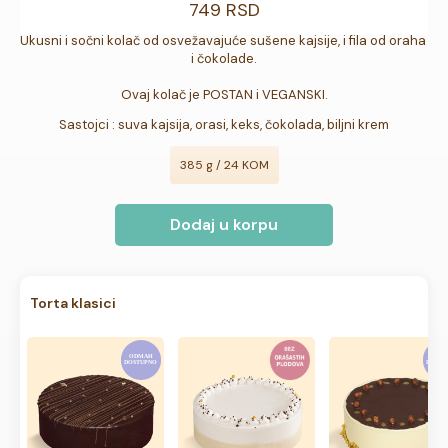
749 RSD
Ukusni i sočni kolač od osvežavajuće sušene kajsije, i fila od oraha 
i čokolade.

Ovaj kolač je POSTAN i VEGANSKI.
Sastojci : suva kajsija, orasi, keks, čokolada, biljni krem
385 g / 24 KOM
Dodaj u korpu
Torta klasici