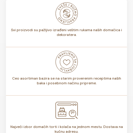
mogu biti u boji koja vama odgovara, možete ih uklopiti sa
bojama na dečjoj torti ili osmisliti ceo slatki sto u istoj
nijansi.
Svi proizvodi su pažljivo izrađeni veštim rukama naših domaćica i
dekoratera.
Ceo asortiman bazira se na starim proverenim receptima naših
baka i posebnom načinu pripreme.
Najveći izbor domaćih torti i kolača na jednom mestu. Dostava na
kućnu adresu.