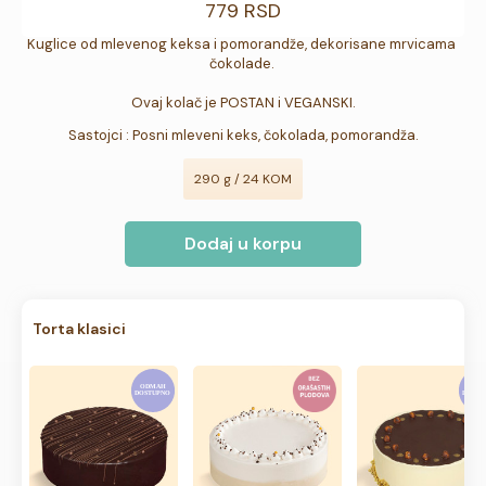
779 RSD
Kuglice od mlevenog keksa i pomorandže, dekorisane mrvicama 
čokolade. 

Ovaj kolač je POSTAN i VEGANSKI.
Sastojci : Posni mleveni keks, čokolada, pomorandža.
290 g / 24 KOM
Dodaj u korpu
Torta klasici