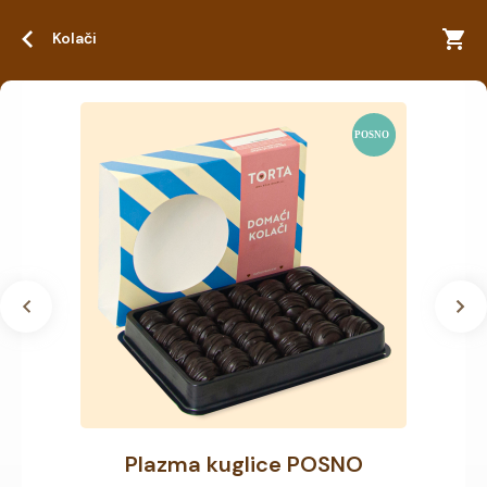
Kolači
Plazma kuglice POSNO