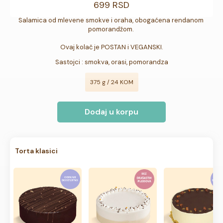
699 RSD
Salamica od mlevene smokve i oraha, obogaćena rendanom 
pomorandžom. 

Ovaj kolač je POSTAN i VEGANSKI.
Sastojci : smokva, orasi, pomorandza
375 g / 24 KOM
Dodaj u korpu
Torta klasici