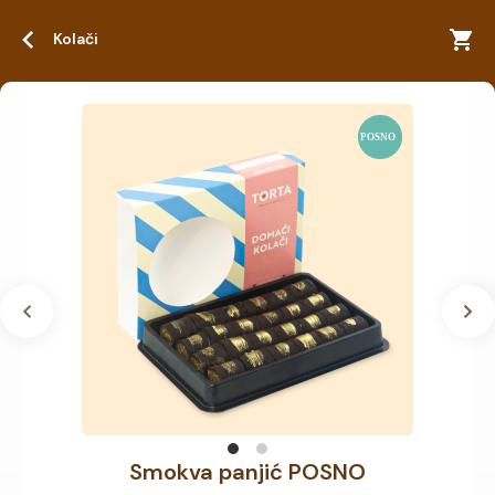
Kolači
Smokva panjić POSNO