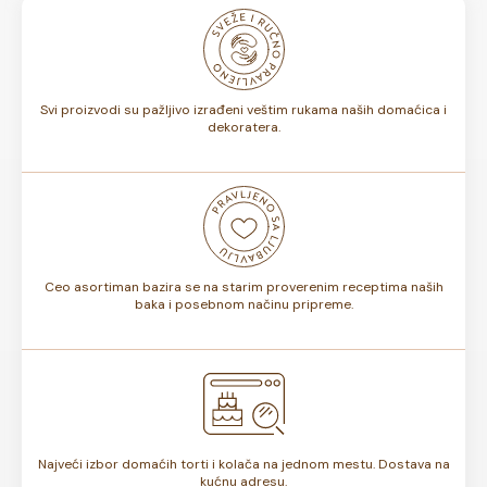
mogu biti u boji koja vama odgovara, možete ih uklopiti sa
bojama na dečjoj torti ili osmisliti ceo slatki sto u istoj
nijansi.
Svi proizvodi su pažljivo izrađeni veštim rukama naših domaćica i
dekoratera.
Ceo asortiman bazira se na starim proverenim receptima naših
baka i posebnom načinu pripreme.
Najveći izbor domaćih torti i kolača na jednom mestu. Dostava na
kućnu adresu.