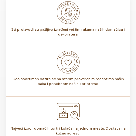
odnosno, da li sadrže voće ili ne, rok trajanja torte može
biti od 7 do 10 dana. Rok trajanja je istaknut na deklaraciji
torte.
Svi proizvodi su pažljivo izrađeni veštim rukama naših domaćica i
dekoratera.
Ceo asortiman bazira se na starim proverenim receptima naših
baka i posebnom načinu pripreme.
Najveći izbor domaćih torti i kolača na jednom mestu. Dostava na
kućnu adresu.