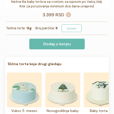
Nežna lila baby tortica sa cvetom, sa ispisom po Vašoj želji.

Rok za poručivanje minimum dva dana unapred.
3.399
RSD
Težina torte:
1kg
Broj parčića:
8
Izmeni
Dodaj u korpu
Slične torte koje drugi gledaju
Vukov 5. mesec
Novogodišnja baby
Baby torta sa