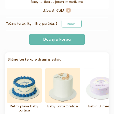
Baby tortica sa jesenjim motivima
3.399
RSD
Težina torte:
1kg
Broj parčića:
8
Izmeni
Dodaj u korpu
Slične torte koje drugi gledaju
Retro plava baby
Baby torta žirafica
Bebin 9. mesec
tortica