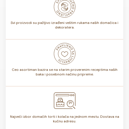
biti od 7 do 10 dana. Rok trajanja je istaknut na deklaraciji
torte.
Svi proizvodi su pažljivo izrađeni veštim rukama naših domaćica i
dekoratera.
Ceo asortiman bazira se na starim proverenim receptima naših
baka i posebnom načinu pripreme.
Najveći izbor domaćih torti i kolača na jednom mestu. Dostava na
kućnu adresu.