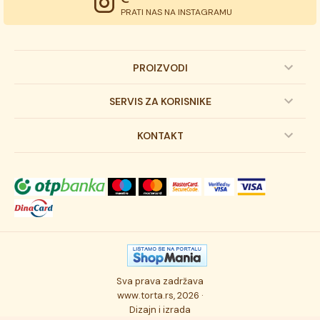
PRATI NAS NA INSTAGRAMU
PROIZVODI
Dečije torte
SERVIS ZA KORISNIKE
Svadbene torte
Prijava na newsletter
KONTAKT
Svečane torte
Uslovi kupovine
O kompaniji
Torta klasici
Dostava robe
Novosti
Kolači
Autorska prava
Posao
Osmisli tortu
Politika privatnosti
Kontakt
Sva prava zadržava
Ukusi torti
Najčešće postavljana pitanja
www.torta.rs, 2026 ·
Dizajn i izrada