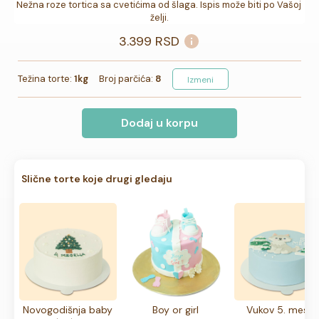
Nežna roze tortica sa cvetićima od šlaga. Ispis može biti po Vašoj 
želji.
3.399
RSD
Težina torte:
1kg
Broj parčića:
8
Izmeni
Dodaj u korpu
Slične torte koje drugi gledaju
Novogodišnja baby
Boy or girl
Vukov 5. mese