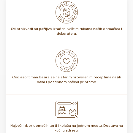
odnosno, da li sadrže voće ili ne, rok trajanja torte može
biti od 7 do 10 dana. Rok trajanja je istaknut na deklaraciji
torte.
Svi proizvodi su pažljivo izrađeni veštim rukama naših domaćica i
dekoratera.
Ceo asortiman bazira se na starim proverenim receptima naših
baka i posebnom načinu pripreme.
Najveći izbor domaćih torti i kolača na jednom mestu. Dostava na
kućnu adresu.