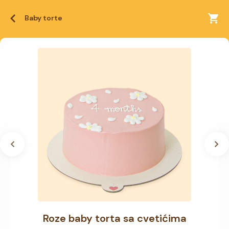
Baby torte
Roze baby torta sa cvetićima