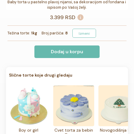
Baby torta u pastelno plavoj nijansi, sa dekoracijom od fondana i 
ispisom po Vašoj želji.
3.399
RSD
Težina torte:
1kg
Broj parčića:
8
Izmeni
Dodaj u korpu
Slične torte koje drugi gledaju
Boy or girl
Cvet torta za bebin
Novogodišnja ba