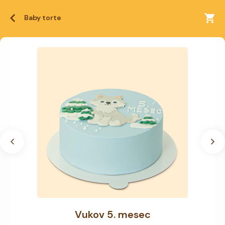
Baby torte
Vukov 5. mesec