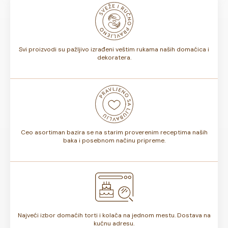
odnosno, da li sadrže voće ili ne, rok trajanja torte može
biti od 7 do 10 dana. Rok trajanja je istaknut na deklaraciji
torte.
Svi proizvodi su pažljivo izrađeni veštim rukama naših domaćica i
dekoratera.
Ceo asortiman bazira se na starim proverenim receptima naših
baka i posebnom načinu pripreme.
Najveći izbor domaćih torti i kolača na jednom mestu. Dostava na
kućnu adresu.