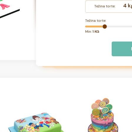
4 k
Težina torte:
Težina torte:
Min:
1 KG