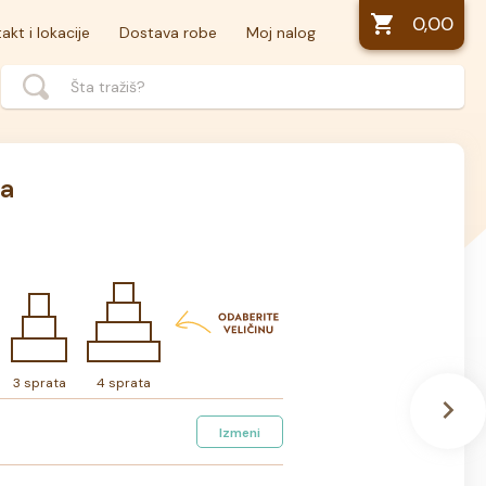
0,00
akt i lokacije
Dostava robe
Moj nalog
ta
3 sprata
4 sprata
Izmeni