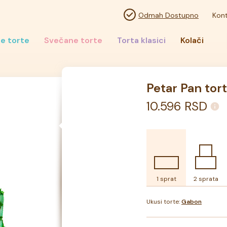
Odmah Dostupno
Kont
e torte
Svečane torte
Torta klasici
Kolači
Petar Pan tor
10.596
RSD
1 sprat
2 sprata
Ukusi torte:
Gabon