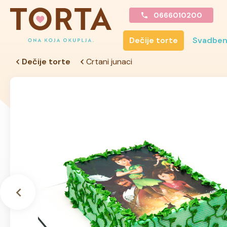
0666010200
Dečije torte
Svadben
Dečije torte
Crtani junaci