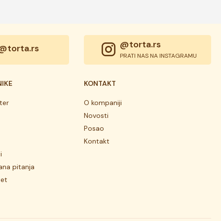
@torta.rs
@torta.rs
PRATI NAS NA INSTAGRAMU
NIKE
KONTAKT
ter
O kompaniji
Novosti
Posao
Kontakt
i
ana pitanja
tet