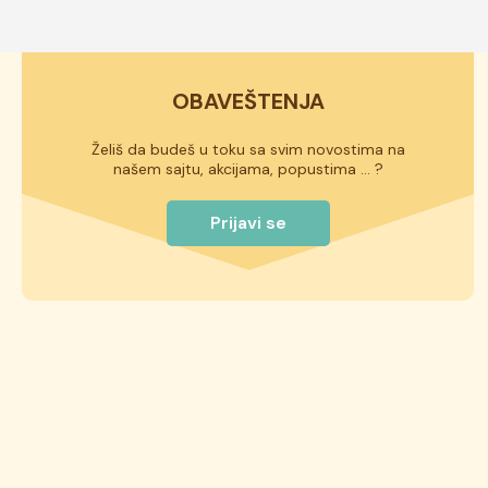
OBAVEŠTENJA
Želiš da budeš u toku sa svim novostima na
našem sajtu, akcijama, popustima ... ?
Prijavi se