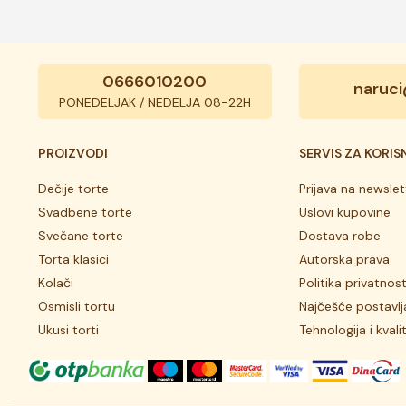
0666010200
naruci
PONEDELJAK / NEDELJA 08-22H
PROIZVODI
SERVIS ZA KORIS
Dečije torte
Prijava na newslet
Svadbene torte
Uslovi kupovine
Svečane torte
Dostava robe
Torta klasici
Autorska prava
Kolači
Politika privatnost
Osmisli tortu
Najčešće postavlj
Ukusi torti
Tehnologija i kvali