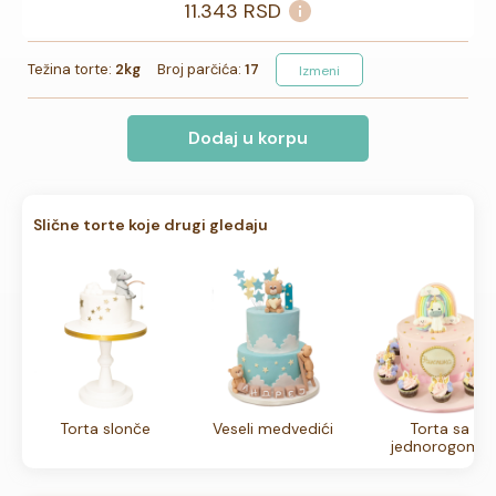
11.343
RSD
Težina torte:
2kg
Broj parčića:
17
Izmeni
Dodaj u korpu
Slične torte koje drugi gledaju
Torta slonče
Veseli medvedići
Torta sa
jednorogom i
kapkejkovima