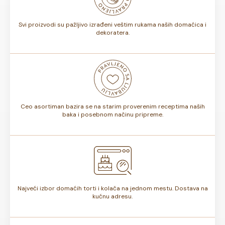
torte.
Svi proizvodi su pažljivo izrađeni veštim rukama naših domaćica i
dekoratera.
Ceo asortiman bazira se na starim proverenim receptima naših
baka i posebnom načinu pripreme.
Najveći izbor domaćih torti i kolača na jednom mestu. Dostava na
kućnu adresu.