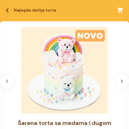
Najlepše dečije torte
Šarena torta sa medama i dugom