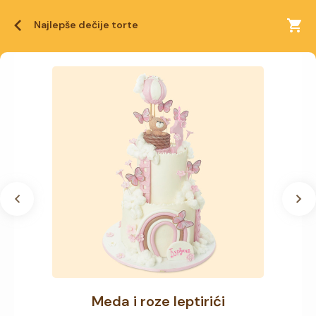
Najlepše dečije torte
Meda i roze leptirići