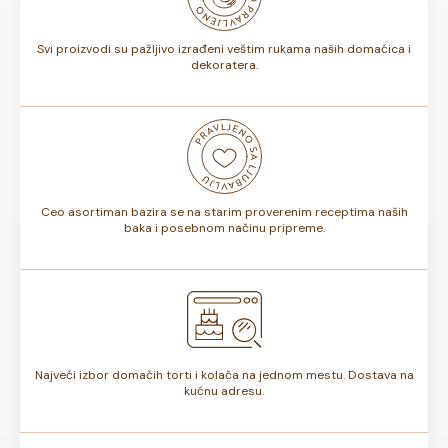
torte.
Svi proizvodi su pažljivo izrađeni veštim rukama naših domaćica i
dekoratera.
Ceo asortiman bazira se na starim proverenim receptima naših
baka i posebnom načinu pripreme.
Najveći izbor domaćih torti i kolača na jednom mestu. Dostava na
kućnu adresu.