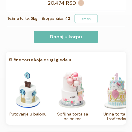
20.474
RSD
Težina torte:
5kg
Broj parčića:
42
Izmeni
Dodaj u korpu
Slične torte koje drugi gledaju
Putovanje u balonu
Sofijina torta sa
Unina torta za
balonima
1.rođendan