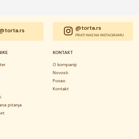
@torta.rs
@torta.rs
PRATI NAS NA INSTAGRAMU
NIKE
KONTAKT
ter
O kompaniji
Novosti
Posao
Kontakt
i
ana pitanja
tet