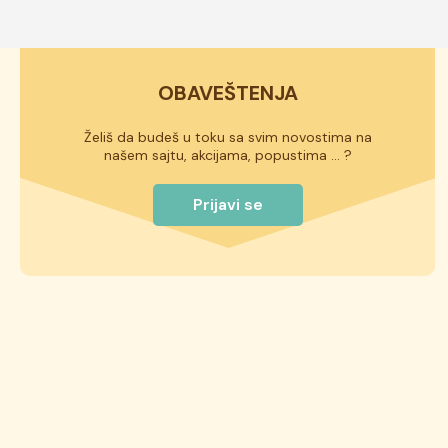
OBAVEŠTENJA
Želiš da budeš u toku sa svim novostima na
našem sajtu, akcijama, popustima ... ?
Prijavi se