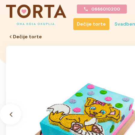
0666010200
Dečije torte
Svadben
Dečije torte