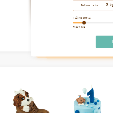
3 k
Težina torte:
Težina torte:
Min:
1 KG