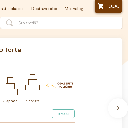
0,00
akt i lokacije
Dostava robe
Moj nalog
p torta
3 sprata
4 sprata
Izmeni