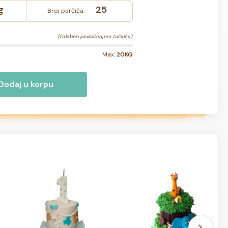
g
25
Broj parčića:
(Odaberi povlačenjem točkića)
Max:
20KG
Dodaj u korpu