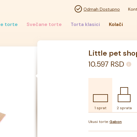
Odmah Dostupno
Kont
e torte
Svečane torte
Torta klasici
Kolači
Little pet sho
10.597
RSD
1 sprat
2 sprata
Ukusi torte:
Gabon