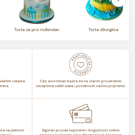
Torta za prvi rođendan
Torta džunglica
i veštim rukama
Ceo asortiman bazira se na starim proverenim
tera.
receptima naših baka i posebnom načinu pripreme.
lača na jednom
Siguran proces kupovine i mogućnost online
adresu.
plaćanja karticama Visa, MasterCard, American