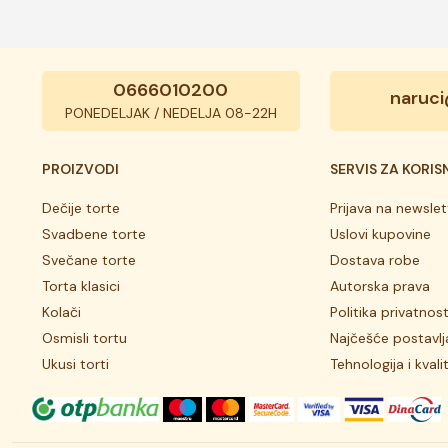
0666010200
naruci
PONEDELJAK / NEDELJA 08-22H
PROIZVODI
SERVIS ZA KORIS
Dečije torte
Prijava na newslet
Svadbene torte
Uslovi kupovine
Svečane torte
Dostava robe
Torta klasici
Autorska prava
Kolači
Politika privatnost
Osmisli tortu
Najčešće postavlj
Ukusi torti
Tehnologija i kvali