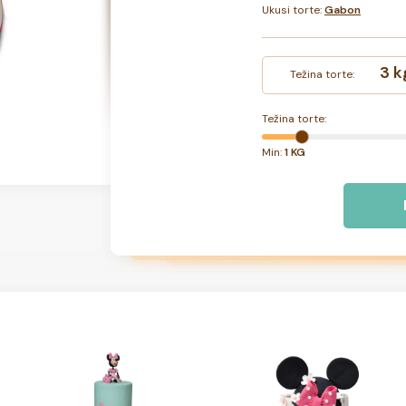
Ukusi torte:
Gabon
3 k
Težina torte:
Težina torte:
Min:
1 KG