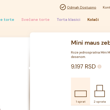
Odmah Dostupno
Kont
e torte
Svečane torte
Torta klasici
Kolači
Mini maus zeb
Roze jednospratna Mini Ma
desenom.
9.197
RSD
1 sprat
2 sprata