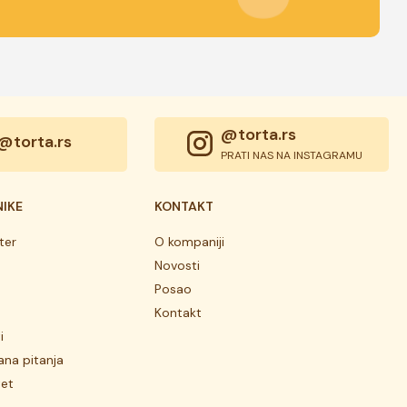
@torta.rs
@torta.rs
PRATI NAS NA INSTAGRAMU
NIKE
KONTAKT
ter
O kompaniji
Novosti
Posao
Kontakt
i
ana pitanja
tet