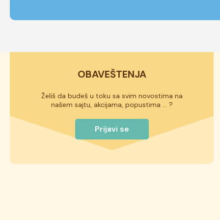
OBAVEŠTENJA
Želiš da budeš u toku sa svim novostima na
našem sajtu, akcijama, popustima ... ?
Prijavi se