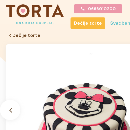
0666010200
Dečije torte
Svadben
Dečije torte