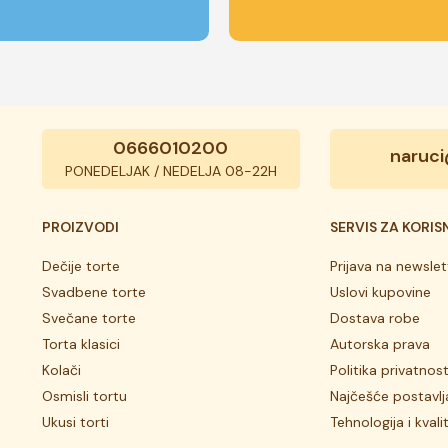
0666010200
naruci
PONEDELJAK / NEDELJA 08-22H
PROIZVODI
SERVIS ZA KORIS
Dečije torte
Prijava na newslet
Svadbene torte
Uslovi kupovine
Svečane torte
Dostava robe
Torta klasici
Autorska prava
Kolači
Politika privatnost
Osmisli tortu
Najčešće postavlj
Ukusi torti
Tehnologija i kvali