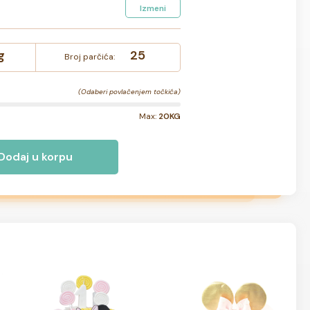
Izmeni
g
25
Broj parčića:
(Odaberi povlačenjem točkića)
Max:
20KG
Dodaj u korpu