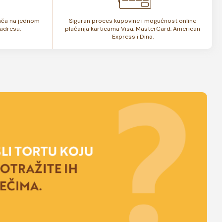
lača na jednom
Siguran proces kupovine i mogućnost online
adresu.
plaćanja karticama Visa, MasterCard, American
Express i Dina.