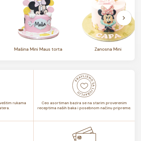
Mašina Mini Maus torta
Zanosna Mini
i veštim rukama
Ceo asortiman bazira se na starim proverenim
tera.
receptima naših baka i posebnom načinu pripreme.