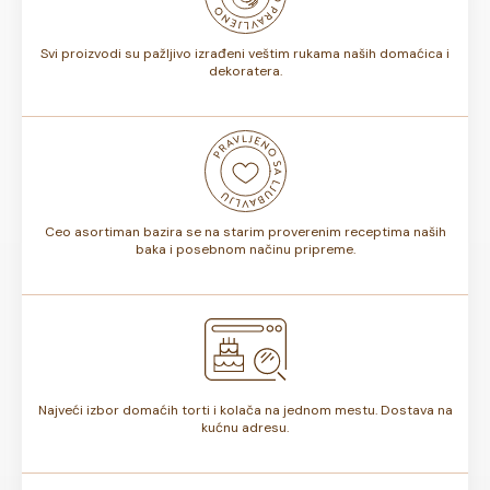
torte.
Svi proizvodi su pažljivo izrađeni veštim rukama naših domaćica i
dekoratera.
Ceo asortiman bazira se na starim proverenim receptima naših
baka i posebnom načinu pripreme.
Najveći izbor domaćih torti i kolača na jednom mestu. Dostava na
kućnu adresu.