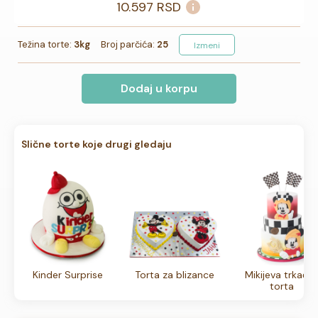
10.597
RSD
Težina torte:
3kg
Broj parčića:
25
Izmeni
Dodaj u korpu
Slične torte koje drugi gledaju
Kinder Surprise
Torta za blizance
Mikijeva trkačk
torta