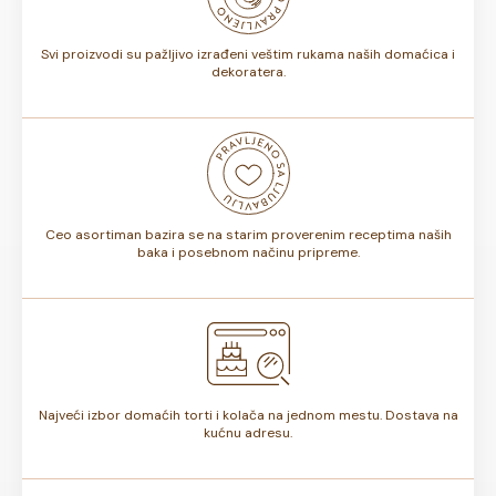
torte.
Svi proizvodi su pažljivo izrađeni veštim rukama naših domaćica i
dekoratera.
Ceo asortiman bazira se na starim proverenim receptima naših
baka i posebnom načinu pripreme.
Najveći izbor domaćih torti i kolača na jednom mestu. Dostava na
kućnu adresu.