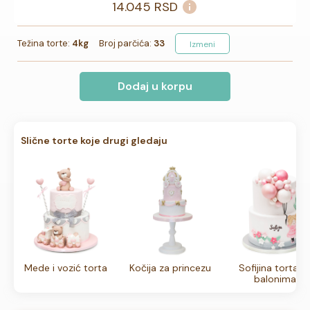
14.045
RSD
Težina torte:
4kg
Broj parčića:
33
Izmeni
Dodaj u korpu
Slične torte koje drugi gledaju
Mede i vozić torta
Kočija za princezu
Sofijina torta s
balonima