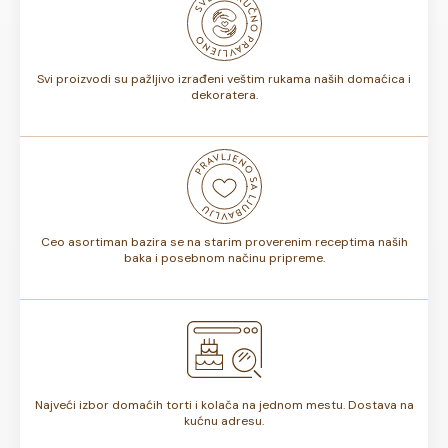
biti od 7 do 10 dana. Rok trajanja je istaknut na deklaraciji
torte.
Svi proizvodi su pažljivo izrađeni veštim rukama naših domaćica i
dekoratera.
Ceo asortiman bazira se na starim proverenim receptima naših
baka i posebnom načinu pripreme.
Najveći izbor domaćih torti i kolača na jednom mestu. Dostava na
kućnu adresu.