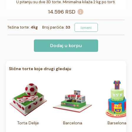
U pitanju su dve 3D torte. Minimalna kilaža 2 kg po torti.
14.596
RSD
Težina torte:
4kg
Broj parčića:
33
Izmeni
Dodaj u korpu
Slične torte koje drugi gledaju
Torta Delije
Barcelona
Barselona