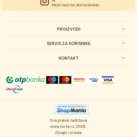
PRATI NAS NA INSTAGRAMU
PROIZVODI
Dečije torte
SERVIS ZA KORISNIKE
Svadbene torte
Prijava na newsletter
KONTAKT
Svečane torte
Uslovi kupovine
O kompaniji
Torta klasici
Dostava robe
Novosti
Kolači
Autorska prava
Posao
Osmisli tortu
Politika privatnosti
Kontakt
Sva prava zadržava
Ukusi torti
Najčešće postavljana pitanja
www.torta.rs, 2026 ·
Dizajn i izrada