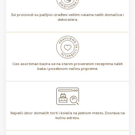
torte.
Svi proizvodi su pažljivo izrađeni veštim rukama naših domaćica i
dekoratera.
Ceo asortiman bazira se na starim proverenim receptima naših
baka i posebnom načinu pripreme.
Najveći izbor domaćih torti i kolača na jednom mestu. Dostava na
kućnu adresu.