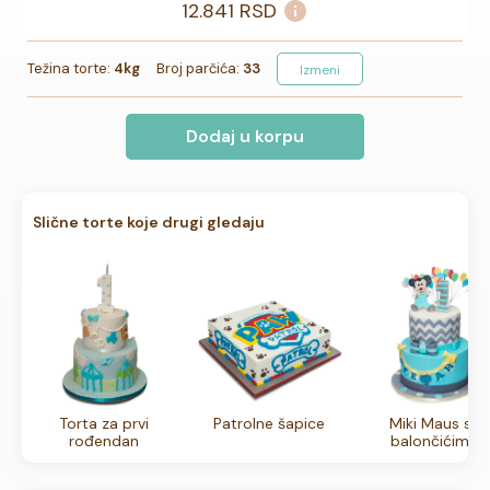
12.841
RSD
Težina torte:
4kg
Broj parčića:
33
Izmeni
Dodaj u korpu
Slične torte koje drugi gledaju
Torta za prvi
Patrolne šapice
Miki Maus sa
rođendan
balončićima