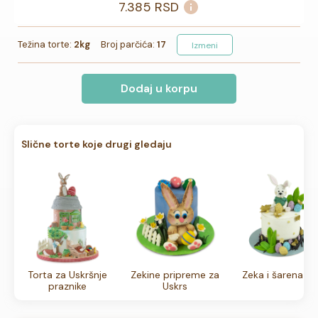
7.385
RSD
Težina torte:
2kg
Broj parčića:
17
Izmeni
Dodaj u korpu
Slične torte koje drugi gledaju
Torta za Uskršnje
Zekine pripreme za
Zeka i šarena jaj
praznike
Uskrs