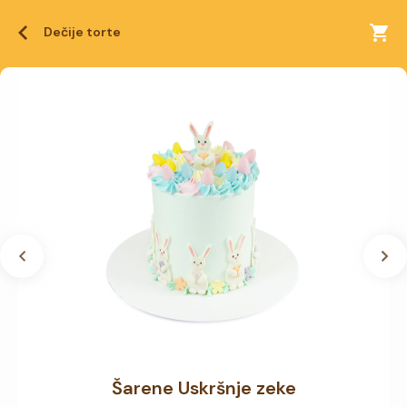
Dečije torte
Šarene Uskršnje zeke