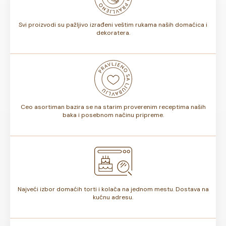
torte.
Svi proizvodi su pažljivo izrađeni veštim rukama naših domaćica i
dekoratera.
Ceo asortiman bazira se na starim proverenim receptima naših
baka i posebnom načinu pripreme.
Najveći izbor domaćih torti i kolača na jednom mestu. Dostava na
kućnu adresu.