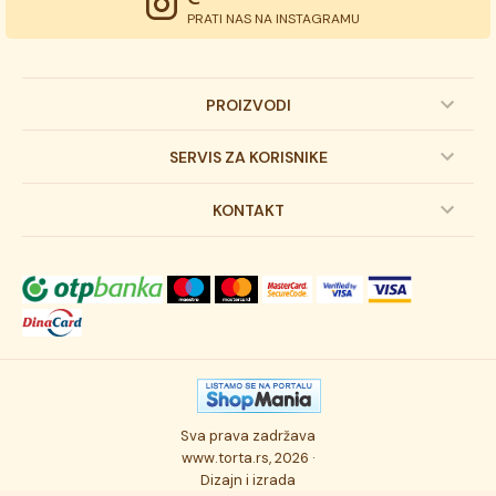
PRATI NAS NA INSTAGRAMU
PROIZVODI
Dečije torte
SERVIS ZA KORISNIKE
Svadbene torte
Prijava na newsletter
KONTAKT
Svečane torte
Uslovi kupovine
O kompaniji
Torta klasici
Dostava robe
Novosti
Kolači
Autorska prava
Posao
Osmisli tortu
Politika privatnosti
Kontakt
Sva prava zadržava
Ukusi torti
Najčešće postavljana pitanja
www.torta.rs, 2026 ·
Dizajn i izrada