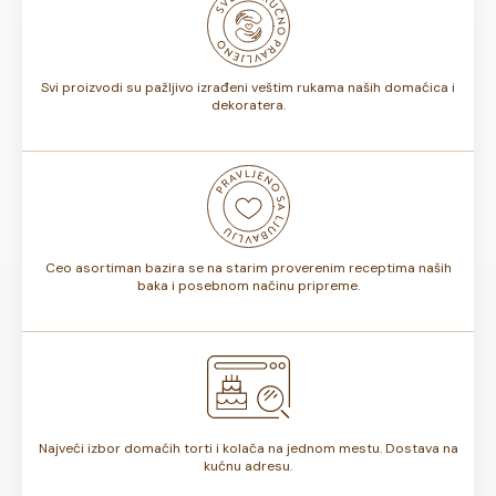
biti od 7 do 10 dana. Rok trajanja je istaknut na deklaraciji
torte.
Svi proizvodi su pažljivo izrađeni veštim rukama naših domaćica i
dekoratera.
Ceo asortiman bazira se na starim proverenim receptima naših
baka i posebnom načinu pripreme.
Najveći izbor domaćih torti i kolača na jednom mestu. Dostava na
kućnu adresu.