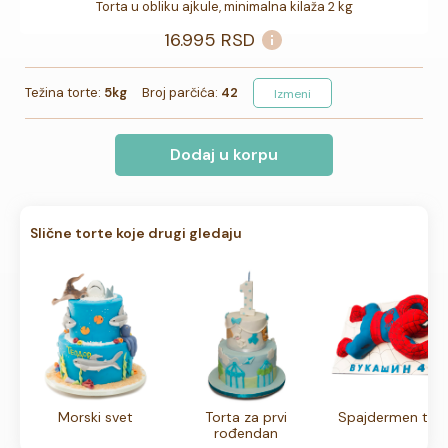
Torta u obliku ajkule, minimalna kilaža 2 kg
16.995
RSD
Težina torte:
5kg
Broj parčića:
42
Izmeni
Dodaj u korpu
Slične torte koje drugi gledaju
Morski svet
Torta za prvi
Spajdermen tor
rođendan