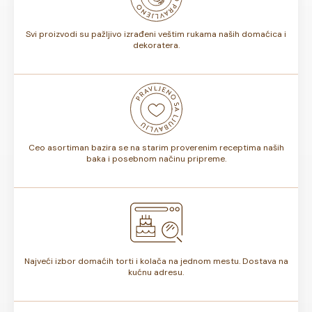
torte.
Svi proizvodi su pažljivo izrađeni veštim rukama naših domaćica i
dekoratera.
Ceo asortiman bazira se na starim proverenim receptima naših
baka i posebnom načinu pripreme.
Najveći izbor domaćih torti i kolača na jednom mestu. Dostava na
kućnu adresu.