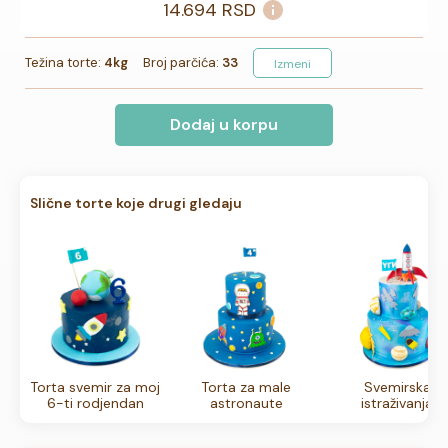
14.694
RSD
Težina torte:
4kg
Broj parčića:
33
Izmeni
Dodaj u korpu
Slične torte koje drugi gledaju
Torta svemir za moj
Torta za male
Svemirska
6-ti rodjendan
astronaute
istraživanja