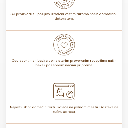
torte.
Svi proizvodi su pažljivo izrađeni veštim rukama naših domaćica i
dekoratera.
Ceo asortiman bazira se na starim proverenim receptima naših
baka i posebnom načinu pripreme.
Najveći izbor domaćih torti i kolača na jednom mestu. Dostava na
kućnu adresu.