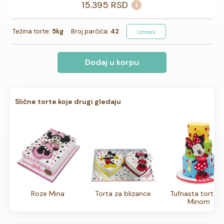
15.395
RSD
Težina torte:
5kg
Broj parčića:
42
Izmeni
Dodaj u korpu
Slične torte koje drugi gledaju
Roze Mina
Torta za blizance
Tufnasta torta s
Minom