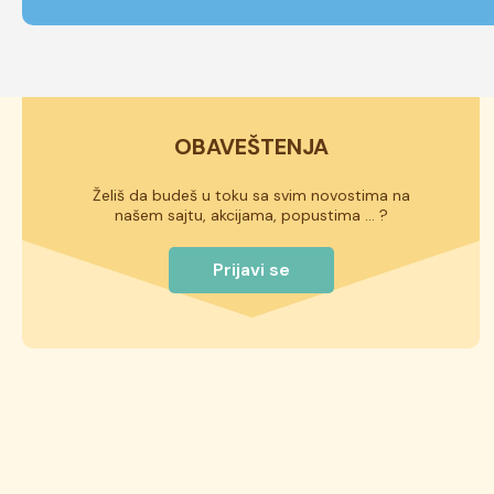
OBAVEŠTENJA
Želiš da budeš u toku sa svim novostima na
našem sajtu, akcijama, popustima ... ?
Prijavi se