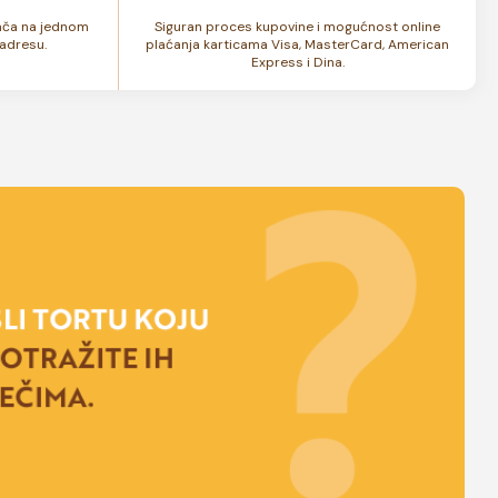
lača na jednom
Siguran proces kupovine i mogućnost online
adresu.
plaćanja karticama Visa, MasterCard, American
Express i Dina.