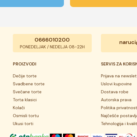
0666010200
naruci
PONEDELJAK / NEDELJA 08-22H
PROIZVODI
SERVIS ZA KORIS
Dečije torte
Prijava na newslet
Svadbene torte
Uslovi kupovine
Svečane torte
Dostava robe
Torta klasici
Autorska prava
Kolači
Politika privatnost
Osmisli tortu
Najčešće postavlj
Ukusi torti
Tehnologija i kvali