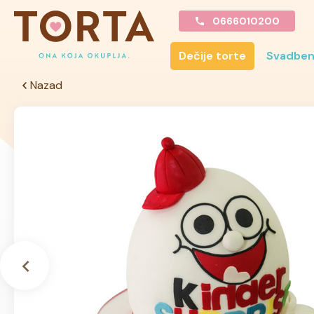
0666010200
Dečije torte
Svadben
Nazad