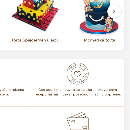
Torta Spajdermen u akciji
Mornarska torta
i veštim rukama
Ceo asortiman bazira se na starim proverenim
tera.
receptima naših baka i posebnom načinu pripreme.