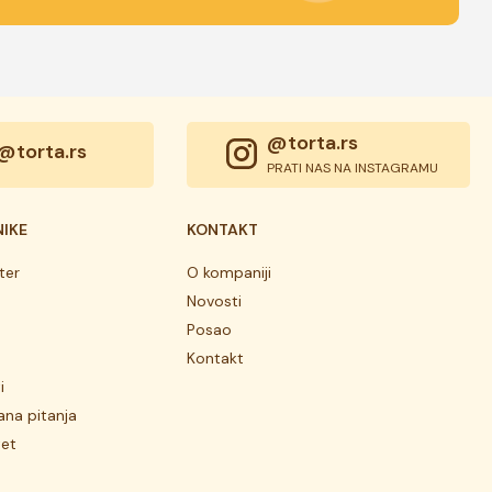
@torta.rs
@torta.rs
PRATI NAS NA INSTAGRAMU
NIKE
KONTAKT
ter
O kompaniji
Novosti
Posao
Kontakt
i
ana pitanja
tet