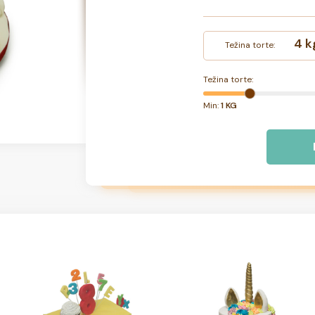
4 k
Težina torte:
Težina torte:
Min:
1 KG