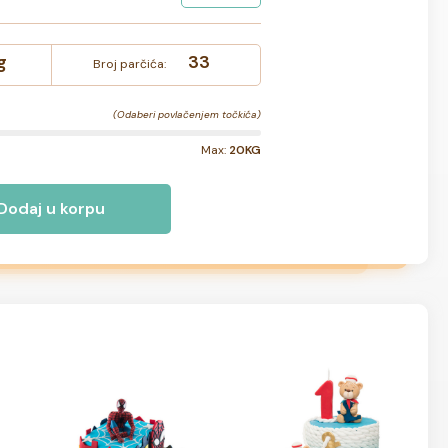
g
33
Broj parčića:
(Odaberi povlačenjem točkića)
Max:
20KG
Dodaj u korpu