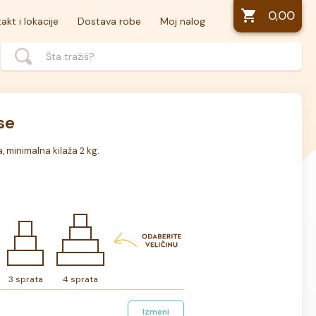
0,00
akt i lokacije
Dostava robe
Moj nalog
se
a, minimalna kilaža 2 kg.
3 sprata
4 sprata
Izmeni