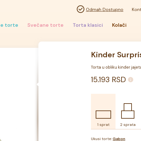
Odmah Dostupno
Kont
e torte
Svečane torte
Torta klasici
Kolači
Kinder Surpri
Torta u obliku kinder jajet
15.193
RSD
1 sprat
2 sprata
Ukusi torte:
Gabon