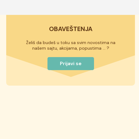
OBAVEŠTENJA
Želiš da budeš u toku sa svim novostima na
našem sajtu, akcijama, popustima ... ?
Prijavi se