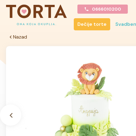
0666010200
Dečije torte
Svadben
Nazad