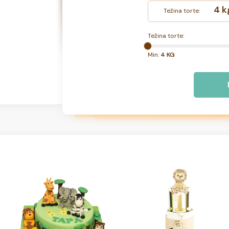
4 k
Težina torte:
Težina torte:
Min:
4 KG