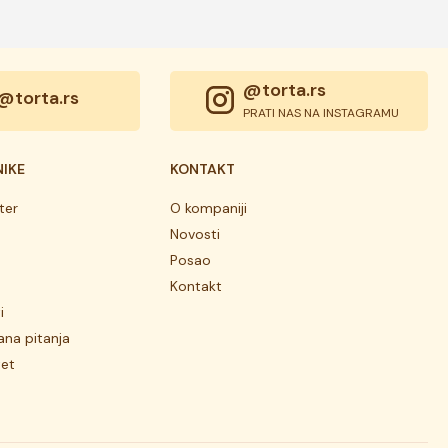
@torta.rs
@torta.rs
PRATI NAS NA INSTAGRAMU
NIKE
KONTAKT
ter
O kompaniji
Novosti
Posao
Kontakt
i
ana pitanja
tet