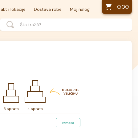
0,00
akt i lokacije
Dostava robe
Moj nalog
3 sprata
4 sprata
Izmeni