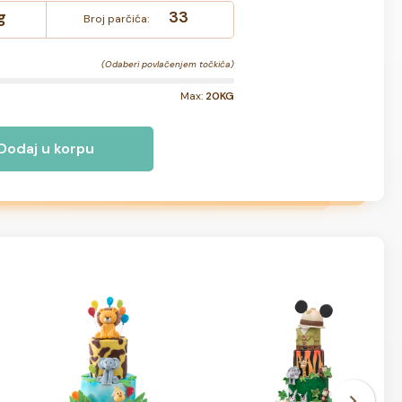
g
33
Broj parčića:
(Odaberi povlačenjem točkića)
Max:
20KG
Dodaj u korpu