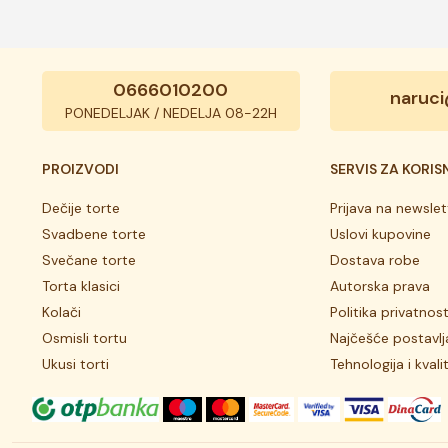
0666010200
naruci
PONEDELJAK / NEDELJA 08-22H
PROIZVODI
SERVIS ZA KORIS
Dečije torte
Prijava na newslet
Svadbene torte
Uslovi kupovine
Svečane torte
Dostava robe
Torta klasici
Autorska prava
Kolači
Politika privatnost
Osmisli tortu
Najčešće postavlj
Ukusi torti
Tehnologija i kvali