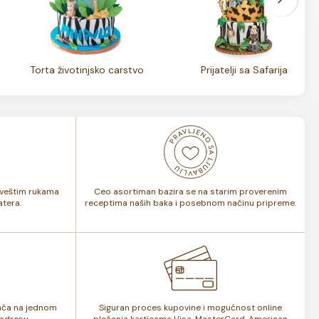
Torta životinjsko carstvo
Prijatelji sa Safarija
i veštim rukama
Ceo asortiman bazira se na starim proverenim
tera.
receptima naših baka i posebnom načinu pripreme.
lača na jednom
Siguran proces kupovine i mogućnost online
adresu.
plaćanja karticama Visa, MasterCard, American