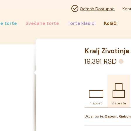
Odmah Dostupno
Kont
e torte
Svečane torte
Torta klasici
Kolači
Kralj Zivotinja
19.391
RSD
1 sprat
2 sprata
Ukusi torte:
Gabon , Gabon