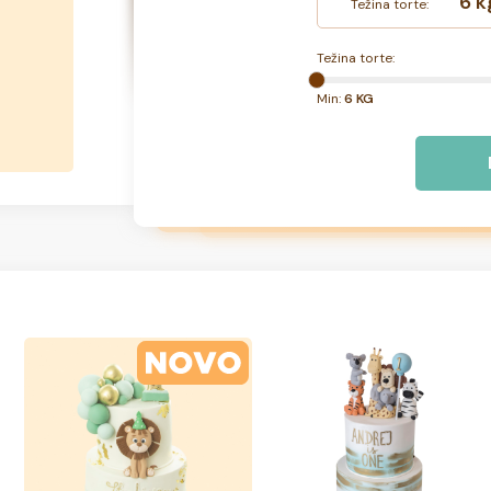
6 k
Težina torte:
Težina torte:
Min:
6 KG