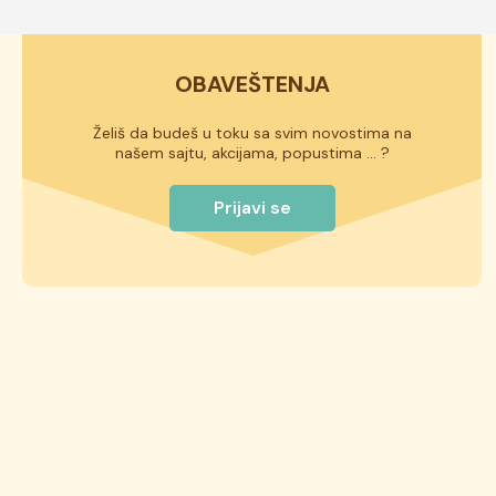
OBAVEŠTENJA
Želiš da budeš u toku sa svim novostima na
našem sajtu, akcijama, popustima ... ?
Prijavi se