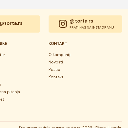
@torta.rs
@torta.rs
PRATI NAS NA INSTAGRAMU
NIKE
KONTAKT
ter
O kompaniji
Novosti
Posao
Kontakt
i
ana pitanja
tet
Sva prava zadržava
www.torta.rs, 2026 ·
Dizajn i izrada