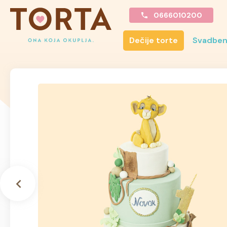
0666010200
Dečije torte
Svadben