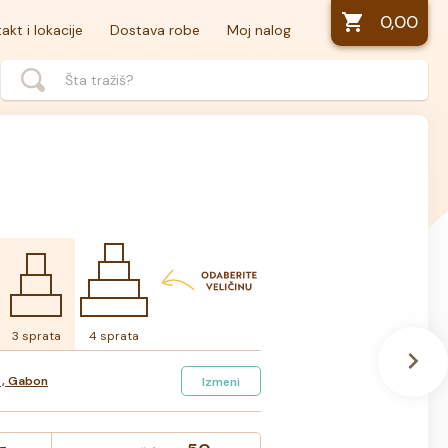
0,00
akt i lokacije
Dostava robe
Moj nalog
3 sprata
4 sprata
 , Gabon
Izmeni