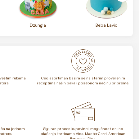
Dzungla
Beba Lavic
i veštim rukama
Ceo asortiman bazira se na starim proverenim
tera.
receptima naših baka i posebnom načinu pripreme.
lača na jednom
Siguran proces kupovine i mogućnost online
adresu.
plaćanja karticama Visa, MasterCard, American
Express i Dina.