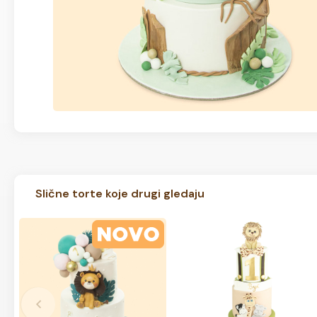
Slične torte koje drugi gledaju