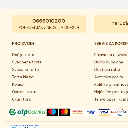
0666010200
naruci
PONEDELJAK / NEDELJA 08-22H
PROIZVODI
SERVIS ZA KORIS
Dečije torte
Prijava na newslet
Svadbene torte
Uslovi kupovine
Svečane torte
Dostava robe
Torta klasici
Autorska prava
Kolači
Politika privatnost
Osmisli tortu
Najčešće postavlj
Ukusi torti
Tehnologija i kvali