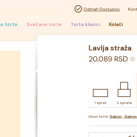
Odmah Dostupno
Kont
e torte
Svečane torte
Torta klasici
Kolači
Lavlja straža
20.089
RSD
1 sprat
2 sprata
Ukusi torte:
Gabon , Gabon