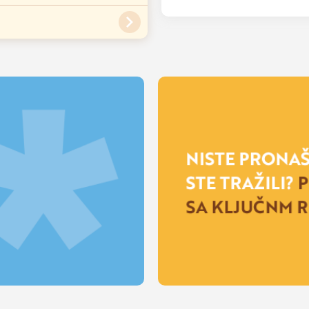
ati
ovde
.
ana kao i celokupan sadržaj
su zamrznute. U zavisnosti od
 rok trajanja torte može biti