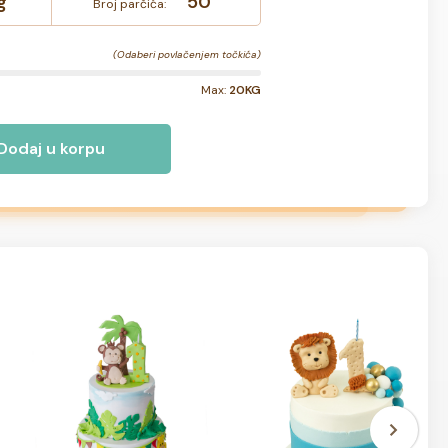
g
50
Broj parčića:
(Odaberi povlačenjem točkića)
Max:
20KG
Dodaj u korpu