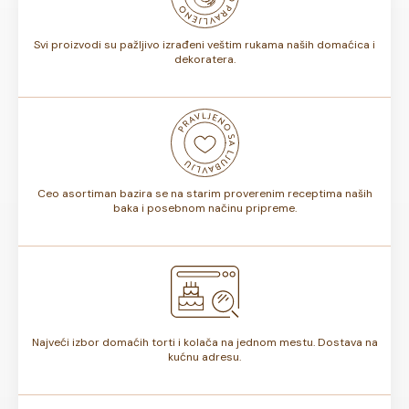
torte.
Svi proizvodi su pažljivo izrađeni veštim rukama naših domaćica i
dekoratera.
Ceo asortiman bazira se na starim proverenim receptima naših
baka i posebnom načinu pripreme.
Najveći izbor domaćih torti i kolača na jednom mestu. Dostava na
kućnu adresu.