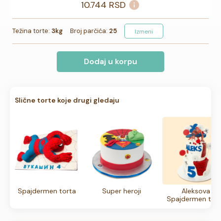
10.744
RSD
Težina torte:
3kg
Broj parčića:
25
Izmeni
Dodaj u korpu
Slične torte koje drugi gledaju
Spajdermen torta
Super heroji
Aleksova
Spajdermen tor