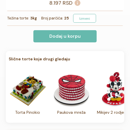
8.197
RSD
Težina torte:
3kg
Broj parčića:
25
Izmeni
Dodaj u korpu
Slične torte koje drugi gledaju
Torta Pinokio
Paukova mreža
Mikijev 2 rodjend