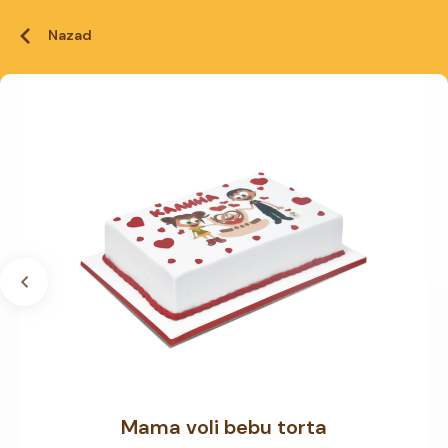
Nazad
Mama voli bebu torta