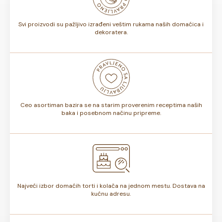
torte.
Svi proizvodi su pažljivo izrađeni veštim rukama naših domaćica i
dekoratera.
Ceo asortiman bazira se na starim proverenim receptima naših
baka i posebnom načinu pripreme.
Najveći izbor domaćih torti i kolača na jednom mestu. Dostava na
kućnu adresu.