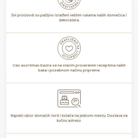
torte.
Svi proizvodi su pažljivo izrađeni veštim rukama naših domaćica i
dekoratera.
Ceo asortiman bazira se na starim proverenim receptima naših
baka i posebnom načinu pripreme.
Najveći izbor domaćih torti i kolača na jednom mestu. Dostava na
kućnu adresu.