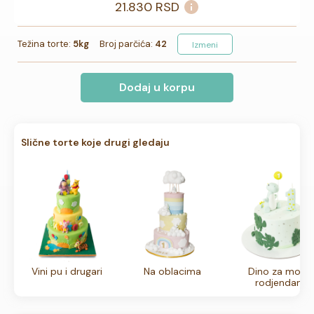
21.830
RSD
Težina torte:
5kg
Broj parčića:
42
Izmeni
Dodaj u korpu
Slične torte koje drugi gledaju
Vini pu i drugari
Na oblacima
Dino za moj 1
rodjendan