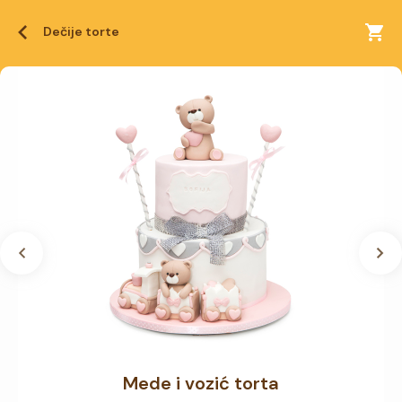
Dečije torte
Mede i vozić torta