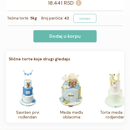
18.441
RSD
Težina torte:
5kg
Broj parčića:
42
Izmeni
Dodaj u korpu
Slične torte koje drugi gledaju
Savršen prvi
Meda među
Torta meda za 
rođendan
oblacima
rodjendan