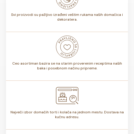
torte.
Svi proizvodi su pažljivo izrađeni veštim rukama naših domaćica i
dekoratera.
Ceo asortiman bazira se na starim proverenim receptima naših
baka i posebnom načinu pripreme.
Najveći izbor domaćih torti i kolača na jednom mestu. Dostava na
kućnu adresu.