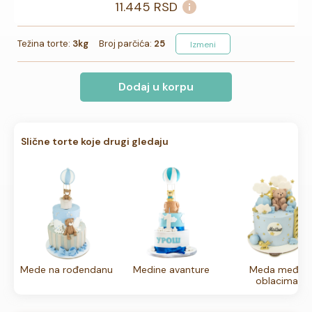
11.445
RSD
Težina torte:
3kg
Broj parčića:
25
Izmeni
Dodaj u korpu
Slične torte koje drugi gledaju
Mede na rođendanu
Medine avanture
Meda među
oblacima