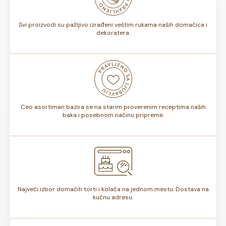
torte.
Svi proizvodi su pažljivo izrađeni veštim rukama naših domaćica i
dekoratera.
Ceo asortiman bazira se na starim proverenim receptima naših
baka i posebnom načinu pripreme.
Najveći izbor domaćih torti i kolača na jednom mestu. Dostava na
kućnu adresu.