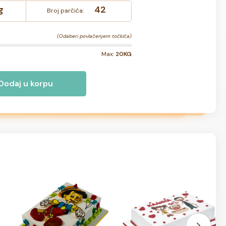
g
42
Broj parčića:
(Odaberi povlačenjem točkića)
Max:
20KG
Dodaj u korpu