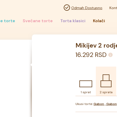
Odmah Dostupno
Kont
e torte
Svečane torte
Torta klasici
Kolači
Mikijev 2 rod
16.292
RSD
1 sprat
2 sprata
Ukusi torte:
Gabon , Gabon