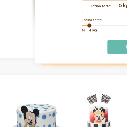
5 k
Težina torte:
Težina torte:
Min:
4 KG