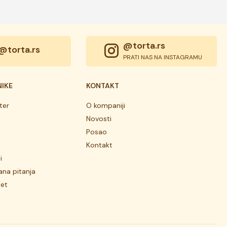
@torta.rs
@torta.rs
PRATI NAS NA INSTAGRAMU
NIKE
KONTAKT
ter
O kompaniji
Novosti
Posao
Kontakt
i
ana pitanja
tet