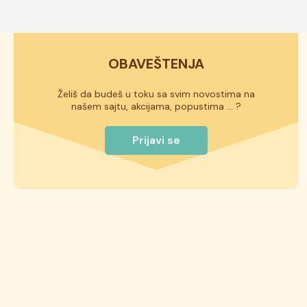
OBAVEŠTENJA
Želiš da budeš u toku sa svim novostima na
našem sajtu, akcijama, popustima ... ?
Prijavi se