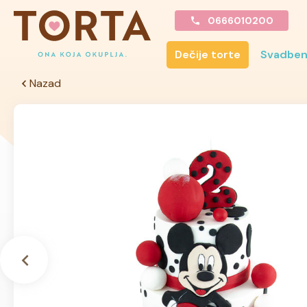
0666010200
Dečije torte
Svadben
Nazad