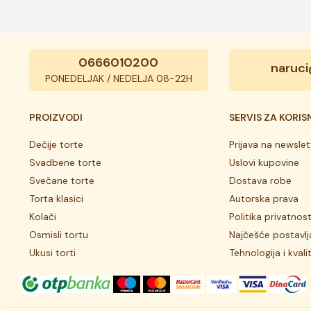
0666010200
naruci
PONEDELJAK / NEDELJA 08-22H
PROIZVODI
SERVIS ZA KORIS
Dečije torte
Prijava na newslet
Svadbene torte
Uslovi kupovine
Svečane torte
Dostava robe
Torta klasici
Autorska prava
Kolači
Politika privatnost
Osmisli tortu
Najčešće postavlj
Ukusi torti
Tehnologija i kvali