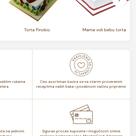
Torta Pinokio
Mama voli bebu torta
i veštim rukama
Ceo asortiman bazira se na starim proverenim
tera.
receptima naših baka i posebnom načinu pripreme.
lača na jednom
Siguran proces kupovine i mogućnost online
adresu.
plaćanja karticama Visa, MasterCard, American