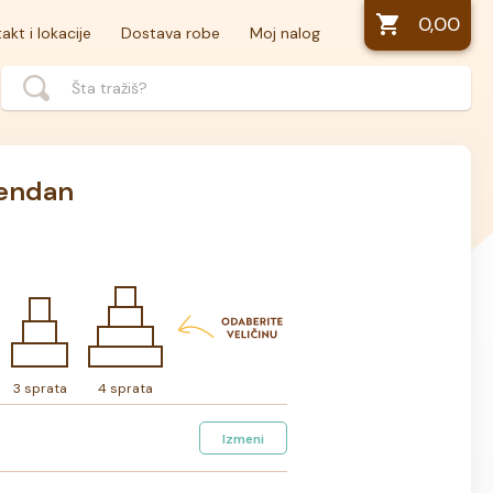
0,00
akt i lokacije
Dostava robe
Moj nalog
jendan
3 sprata
4 sprata
Izmeni