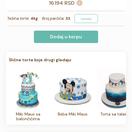
16.194
RSD
Težina torte:
4kg
Broj parčića:
33
Izmeni
Dodaj u korpu
Slične torte koje drugi gledaju
Miki Maus sa
Beba Miki Maus
Torta sa talasim
balončićima