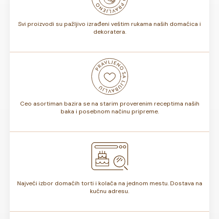
torte.
Svi proizvodi su pažljivo izrađeni veštim rukama naših domaćica i
dekoratera.
Ceo asortiman bazira se na starim proverenim receptima naših
baka i posebnom načinu pripreme.
Najveći izbor domaćih torti i kolača na jednom mestu. Dostava na
kućnu adresu.