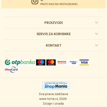
PRATI NAS NA INSTAGRAMU
PROIZVODI
Dečije torte
SERVIS ZA KORISNIKE
Svadbene torte
Prijava na newsletter
KONTAKT
Svečane torte
Uslovi kupovine
O kompaniji
Torta klasici
Dostava robe
Novosti
Kolači
Autorska prava
Posao
Osmisli tortu
Politika privatnosti
Kontakt
Sva prava zadržava
Ukusi torti
Najčešće postavljana pitanja
www.torta.rs, 2026 ·
Dizajn i izrada