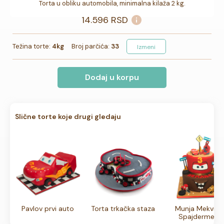
Torta u obliku automobila, minimalna kilaža 2 kg.
14.596
RSD
Težina torte:
4kg
Broj parčića:
33
Izmeni
Dodaj u korpu
Slične torte koje drugi gledaju
Pavlov prvi auto
Torta trkačka staza
Munja Mekvin i
Spajdermen