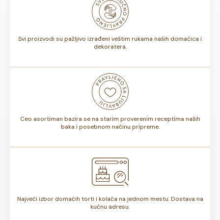
biti od 7 do 10 dana. Rok trajanja je istaknut na deklaraciji
torte.
Svi proizvodi su pažljivo izrađeni veštim rukama naših domaćica i
dekoratera.
Ceo asortiman bazira se na starim proverenim receptima naših
baka i posebnom načinu pripreme.
Najveći izbor domaćih torti i kolača na jednom mestu. Dostava na
kućnu adresu.