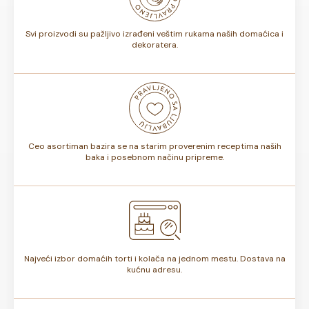
torte.
Svi proizvodi su pažljivo izrađeni veštim rukama naših domaćica i
dekoratera.
Ceo asortiman bazira se na starim proverenim receptima naših
baka i posebnom načinu pripreme.
Najveći izbor domaćih torti i kolača na jednom mestu. Dostava na
kućnu adresu.