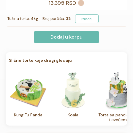
13.395
RSD
Težina torte:
4kg
Broj parčića:
33
Izmeni
Dodaj u korpu
Slične torte koje drugi gledaju
Kung Fu Panda
Koala
Torta sa pandic
i cvećem