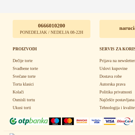
0666010200
naruci
PONEDELJAK / NEDELJA 08-22H
PROIZVODI
SERVIS ZA KORI
Dečije torte
Prijava na newsletter
Svadbene torte
Uslovi kupovine
Svečane torte
Dostava robe
Torta klasici
Autorska prava
Kolači
Politika privatnosti
Osmisli tortu
Najčešće postavljana
Ukusi torti
Tehnologija i kvalite