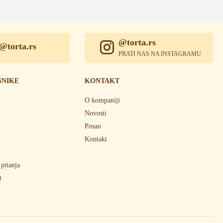
@torta.rs
@torta.rs
PRATI NAS NA INSTAGRAMU
SNIKE
KONTAKT
O kompaniji
Novosti
Posao
Kontakt
 pitanja
t