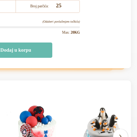
25
Broj parčića:
(Odaberi povlačenjem točkića)
Max:
20KG
Dodaj u korpu