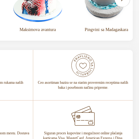
Maksimova avantura
Pingvini sa Madagaskara
tim rukama naših
Ceo asortiman bazira se na starim proverenim receptima naših
baka i posebnom načinu pripreme.
ednom mestu. Dostava
Siguran proces kupovine i mogućnost online plaćanja
karticama Visa, MasterCard, American Express i Dina.