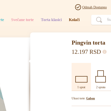
Odmah Dostupno
rte
Svečane torte
Torta klasici
Kolači
Pingvin torta
12.197
RSD
1 sprat
2 sprata
Ukusi torte:
Gabon