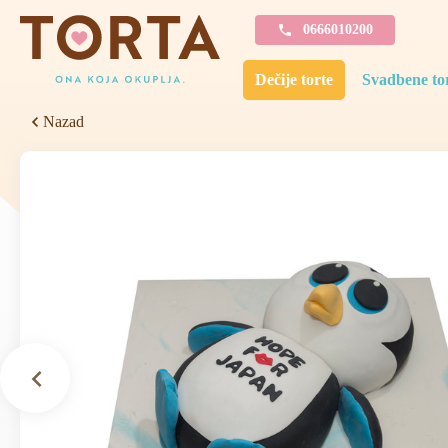
0666010200
Dečije torte
Svadbene to
Nazad