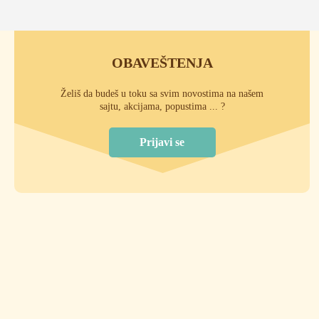
OBAVEŠTENJA
Želiš da budeš u toku sa svim novostima na našem
sajtu, akcijama, popustima ... ?
Prijavi se