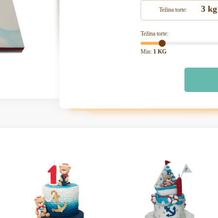
3 kg
Težina torte:
Težina torte:
Min:
1 KG