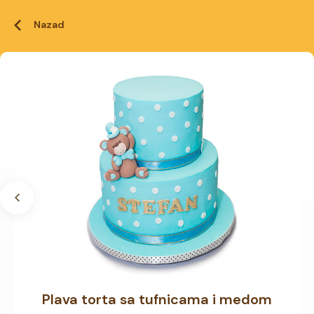
Nazad
Plava torta sa tufnicama i medom