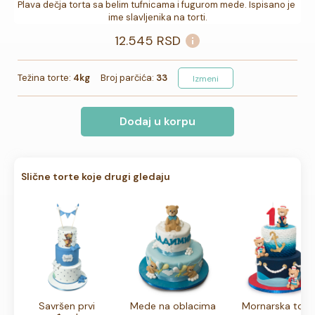
Plava dečja torta sa belim tufnicama i fugurom mede. Ispisano je 
ime slavljenika na torti.
12.545
RSD
Težina torte:
4kg
Broj parčića:
33
Izmeni
Dodaj u korpu
Slične torte koje drugi gledaju
Savršen prvi
Mede na oblacima
Mornarska tort