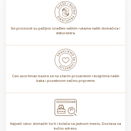
odnosno, da li sadrže voće ili ne, rok trajanja torte može
biti od 7 do 10 dana. Rok trajanja je istaknut na deklaraciji
torte.
Svi proizvodi su pažljivo izrađeni veštim rukama naših domaćica i
dekoratera.
Ceo asortiman bazira se na starim proverenim receptima naših
baka i posebnom načinu pripreme.
Najveći izbor domaćih torti i kolača na jednom mestu. Dostava na
kućnu adresu.