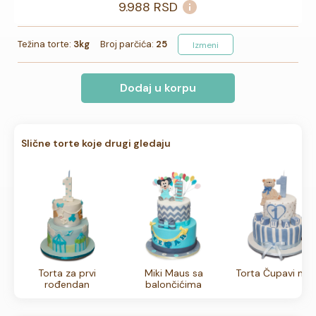
9.988
RSD
Težina torte:
3kg
Broj parčića:
25
Izmeni
Dodaj u korpu
Slične torte koje drugi gledaju
Torta za prvi
Miki Maus sa
Torta Čupavi me
rođendan
balončićima