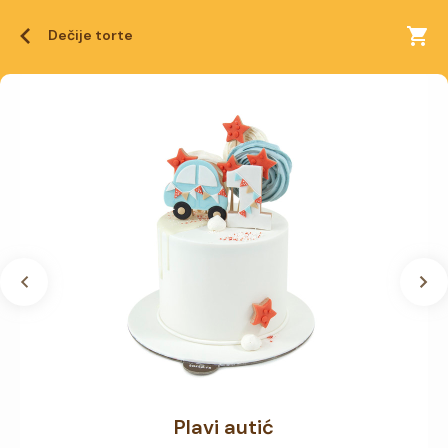
Dečije torte
Plavi autić