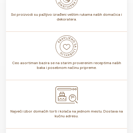
torte.
Svi proizvodi su pažljivo izrađeni veštim rukama naših domaćica i
dekoratera.
Ceo asortiman bazira se na starim proverenim receptima naših
baka i posebnom načinu pripreme.
Najveći izbor domaćih torti i kolača na jednom mestu. Dostava na
kućnu adresu.