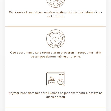
torte.
Svi proizvodi su pažljivo izrađeni veštim rukama naših domaćica i
dekoratera.
Ceo asortiman bazira se na starim proverenim receptima naših
baka i posebnom načinu pripreme.
Najveći izbor domaćih torti i kolača na jednom mestu. Dostava na
kućnu adresu.