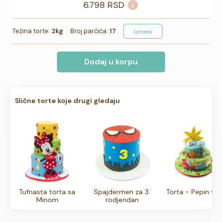
6.798
RSD
Težina torte:
2kg
Broj parčića:
17
Izmeni
Dodaj u korpu
Slične torte koje drugi gledaju
Tufnasta torta sa
Spajdermen za 3.
Torta - Pepin voz
Minom
rodjendan