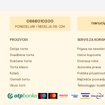
0666010200
naruci
PONEDELJAK / NEDELJA 08-22H
PROIZVODI
SERVIS ZA KORIS
Dečije torte
Prijava na newslet
Svadbene torte
Uslovi kupovine
Svečane torte
Dostava robe
Torta klasici
Autorska prava
Kolači
Politika privatnost
Osmisli tortu
Najčešće postavlj
Ukusi torti
Tehnologija i kvali