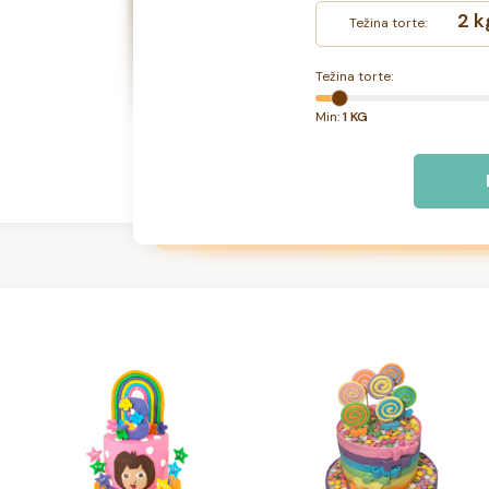
2 k
Težina torte:
Težina torte:
Min:
1 KG