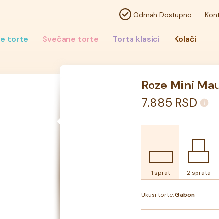
Odmah Dostupno
Kont
e torte
Svečane torte
Torta klasici
Kolači
Roze Mini Mau
7.885
RSD
1 sprat
2 sprata
Ukusi torte:
Gabon