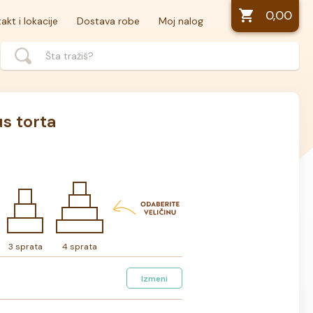
0,00
akt i lokacije
Dostava robe
Moj nalog
s torta
3 sprata
4 sprata
Izmeni