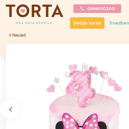
0666010200
Dečije torte
Svadben
Nazad