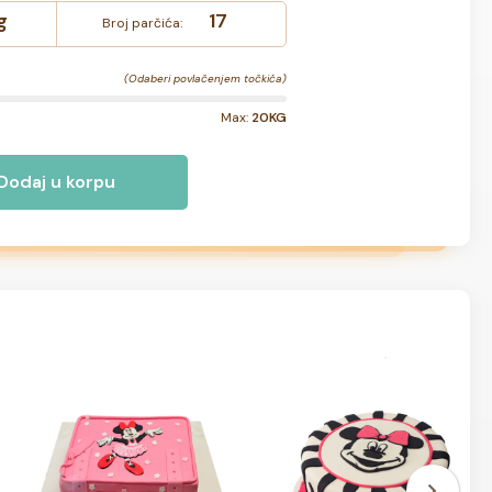
g
17
Broj parčića:
(Odaberi povlačenjem točkića)
Max:
20KG
Dodaj u korpu