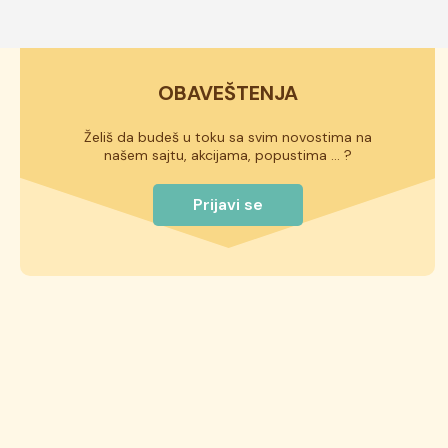
OBAVEŠTENJA
Želiš da budeš u toku sa svim novostima na
našem sajtu, akcijama, popustima ... ?
Prijavi se