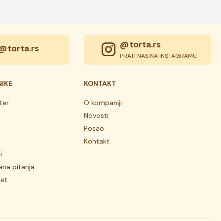
@torta.rs
@torta.rs
PRATI NAS NA INSTAGRAMU
NIKE
KONTAKT
ter
O kompaniji
Novosti
Posao
Kontakt
i
ana pitanja
tet