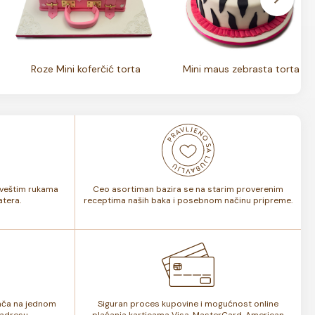
Roze Mini koferčić torta
Mini maus zebrasta torta
i veštim rukama
Ceo asortiman bazira se na starim proverenim
tera.
receptima naših baka i posebnom načinu pripreme.
lača na jednom
Siguran proces kupovine i mogućnost online
adresu.
plaćanja karticama Visa, MasterCard, American