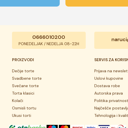
0666010200
naruci
PONEDELJAK / NEDELJA 08-22H
PROIZVODI
SERVIS ZA KORIS
Dečije torte
Prijava na newslet
Svadbene torte
Uslovi kupovine
Svečane torte
Dostava robe
Torta klasici
Autorska prava
Kolači
Politika privatnost
Osmisli tortu
Najčešće postavlj
Ukusi torti
Tehnologija i kvali