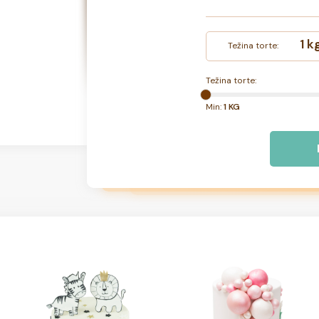
1 k
Težina torte:
Težina torte:
Min:
1 KG