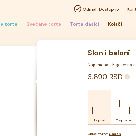
Odmah Dostupno
Kont
e torte
Svečane torte
Torta klasici
Kolači
Slon i baloni
Napomena - Kuglice na tor
3.890
RSD
1 sprat
2 sprata
Ukusi torte:
Gabon