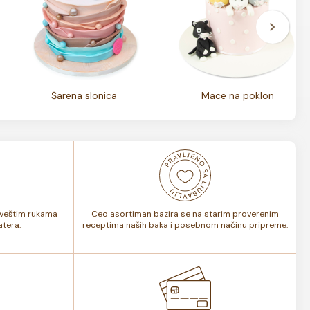
Šarena slonica
Mace na poklon
i veštim rukama
Ceo asortiman bazira se na starim proverenim
tera.
receptima naših baka i posebnom načinu pripreme.