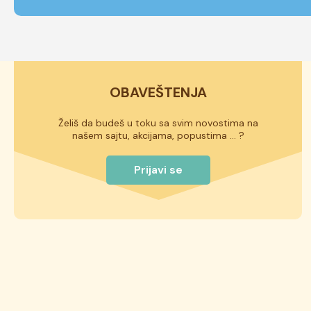
OBAVEŠTENJA
Želiš da budeš u toku sa svim novostima na
našem sajtu, akcijama, popustima ... ?
Prijavi se