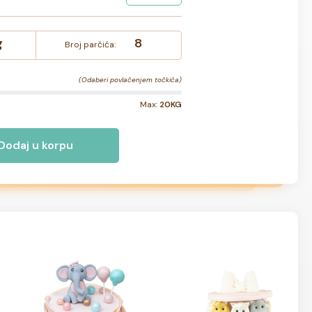
g
8
Broj parčića:
(Odaberi povlačenjem točkića)
Max:
20KG
Dodaj u korpu