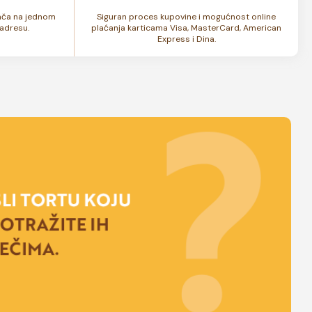
lača na jednom
Siguran proces kupovine i mogućnost online
adresu.
plaćanja karticama Visa, MasterCard, American
Express i Dina.