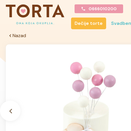
0666010200
Dečije torte
Svadben
Nazad