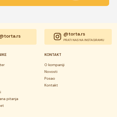
@torta.rs
@torta.rs
PRATI NAS NA INSTAGRAMU
NIKE
KONTAKT
ter
O kompaniji
Novosti
Posao
Kontakt
i
ana pitanja
tet