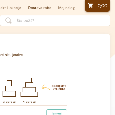
0,00
akt i lokacije
Dostava robe
Moj nalog
ti nisu jestive.
3 sprata
4 sprata
Izmeni