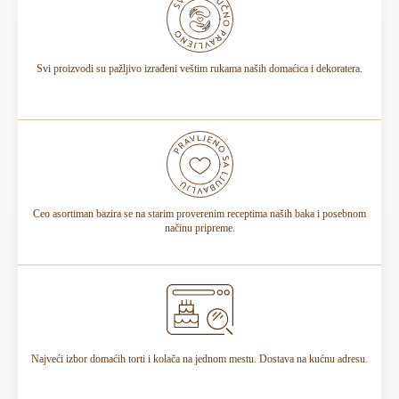
Rok trajanja je istaknut na deklaraciji torte.
Svi proizvodi su pažljivo izrađeni veštim rukama naših domaćica i dekoratera.
Ceo asortiman bazira se na starim proverenim receptima naših baka i posebnom
načinu pripreme.
Najveći izbor domaćih torti i kolača na jednom mestu. Dostava na kućnu adresu.