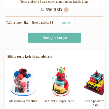
Torta u obliku Spajdermena, minimalna kilaža 2 kg.
14.596
RSD
Težina torte:
4kg
Broj parčića:
33
Izmeni
Dodaj u korpu
Slične torte koje drugi gledaju
Maksimova avantura
MARVEL super heroji
Torta Spajdermen 
akciji