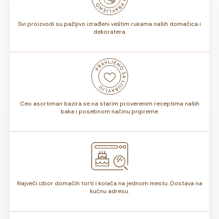
torte.
Svi proizvodi su pažljivo izrađeni veštim rukama naših domaćica i
dekoratera.
Ceo asortiman bazira se na starim proverenim receptima naših
baka i posebnom načinu pripreme.
Najveći izbor domaćih torti i kolača na jednom mestu. Dostava na
kućnu adresu.