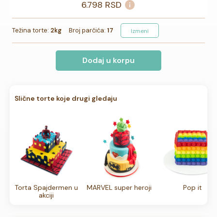
6.798
RSD
Težina torte:
2kg
Broj parčića:
17
Izmeni
Dodaj u korpu
Slične torte koje drugi gledaju
Torta Spajdermen u
MARVEL super heroji
Pop it
akciji