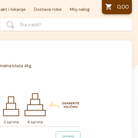
0,00
akt i lokacije
Dostava robe
Moj nalog
imalna kilaža 4kg.
3 sprata
4 sprata
Izmeni