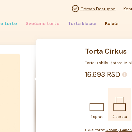
Odmah Dostupno
Kont
e torte
Svečane torte
Torta klasici
Kolači
Torta Cirkus
Torta u obliku šatora. Min
16.693
RSD
1 sprat
2 sprata
Ukusi torte:
Gabon , Gabon