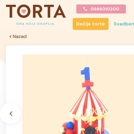
0666010200
Dečije torte
Svadben
Nazad