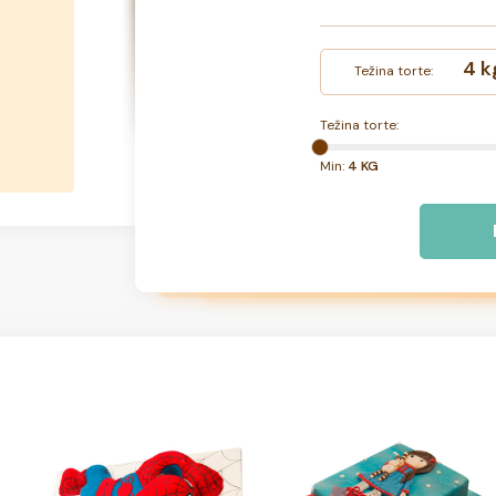
4 k
Težina torte:
Težina torte:
Min:
4 KG