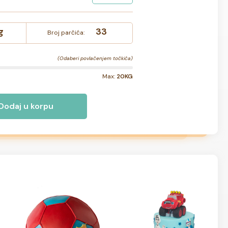
g
33
Broj parčića:
(Odaberi povlačenjem točkića)
Max:
20KG
Dodaj u korpu