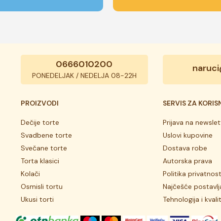
0666010200
naruci
PONEDELJAK / NEDELJA 08-22H
PROIZVODI
SERVIS ZA KORIS
Dečije torte
Prijava na newslet
Svadbene torte
Uslovi kupovine
Svečane torte
Dostava robe
Torta klasici
Autorska prava
Kolači
Politika privatnost
Osmisli tortu
Najčešće postavlj
Ukusi torti
Tehnologija i kvali