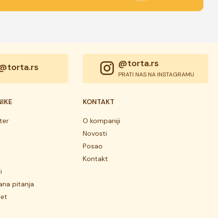
@torta.rs
@torta.rs
PRATI NAS NA INSTAGRAMU
NIKE
KONTAKT
ter
O kompaniji
Novosti
Posao
Kontakt
i
ana pitanja
tet