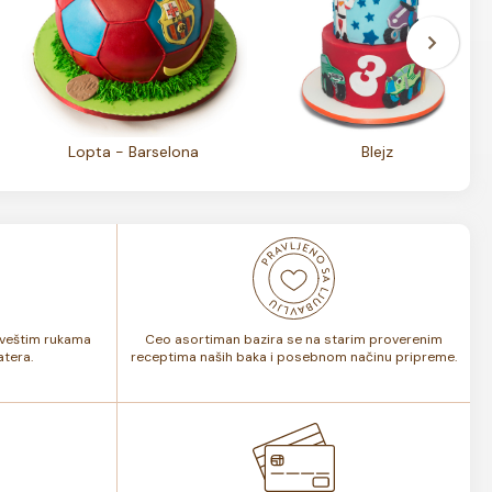
Lopta - Barselona
Blejz
i veštim rukama
Ceo asortiman bazira se na starim proverenim
tera.
receptima naših baka i posebnom načinu pripreme.