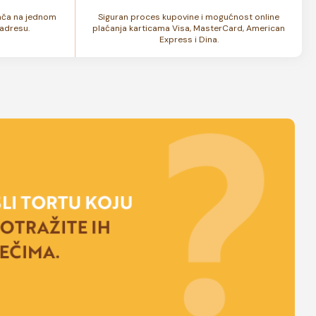
lača na jednom
Siguran proces kupovine i mogućnost online
adresu.
plaćanja karticama Visa, MasterCard, American
Express i Dina.