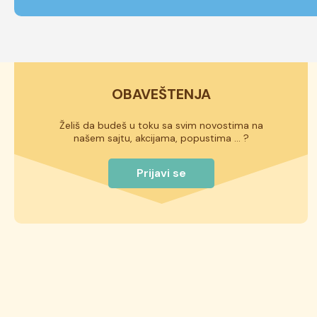
OBAVEŠTENJA
Želiš da budeš u toku sa svim novostima na
našem sajtu, akcijama, popustima ... ?
Prijavi se